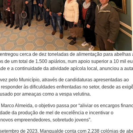
ntregou cerca de dez toneladas de alimentação para abelhas 
os de um total de 1.500 apiários, num apoio superior a 10 mil e
ade e a continuidade da atividade apícola local, anunciou a auta
a vez pelo Município, através de candidaturas apresentadas ao
a responder às dificuldades enfrentadas no setor, desde as exig
ausado por ameaças como a vespa velutina.
Marco Almeida, o objetivo passa por “aliviar os encargos finan
idade da produção de mel de excelência e incentivar o
o novos empreendedores, sobretudo jovens”.
 setembro de 2023, Mangualde conta com 2.238 colónias de ab