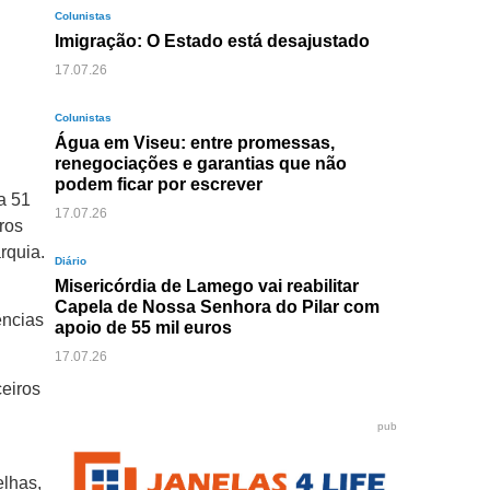
Colunistas
Imigração: O Estado está desajustado
17.07.26
Colunistas
Água em Viseu: entre promessas,
renegociações e garantias que não
podem ficar por escrever
a 51
17.07.26
uros
rquia.
Diário
Misericórdia de Lamego vai reabilitar
Capela de Nossa Senhora do Pilar com
ências
apoio de 55 mil euros
17.07.26
ceiros
pub
elhas,