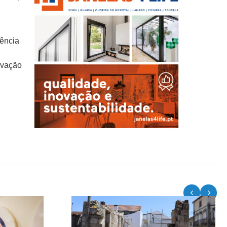
dência
rvação