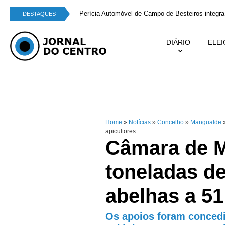
Perícia Automóvel de Campo de Besteiros integra
DESTAQUES
DIÁRIO
ELE
Home
»
Notícias
»
Concelho
»
Mangualde
apicultores
Câmara de M
toneladas d
abelhas a 51
Os apoios foram concedi