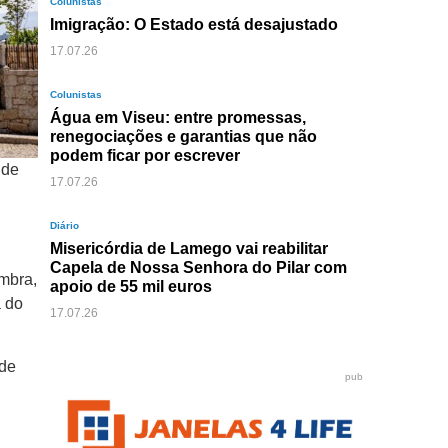
Colunistas
Imigração: O Estado está desajustado
17.07.26
Colunistas
Água em Viseu: entre promessas,
renegociações e garantias que não
podem ficar por escrever
 de
17.07.26
Diário
Misericórdia de Lamego vai reabilitar
Capela de Nossa Senhora do Pilar com
mbra,
apoio de 55 mil euros
a do
17.07.26
 de
pub