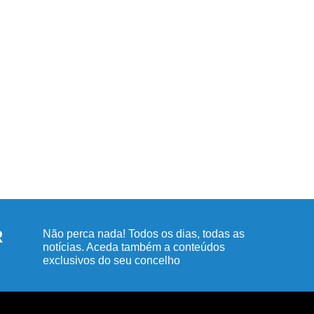
R
Não perca nada! Todos os dias, todas as
notícias. Aceda também a conteúdos
exclusivos do seu concelho