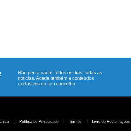
R
Não perca nada! Todos os dias, todas as
notícias. Aceda também a conteúdos
exclusivos do seu concelho
cnica
Política de Privacidade
Termos
Livro de Reclamações