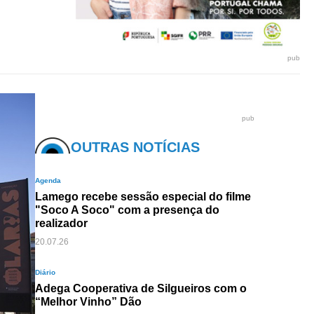
pub
pub
OUTRAS NOTÍCIAS
Agenda
Lamego recebe sessão especial do filme
"Soco A Soco" com a presença do
realizador
20.07.26
Diário
Adega Cooperativa de Silgueiros com o
“Melhor Vinho” Dão