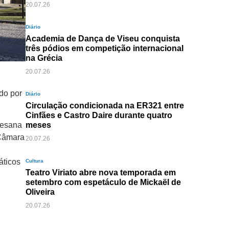
20.07.26
Diário
Academia de Dança de Viseu conquista
três pódios em competição internacional
na Grécia
20.07.26
do por
Diário
Circulação condicionada na ER321 entre
Cinfães e Castro Daire durante quatro
meses
cesana
 Câmara
20.07.26
e
áticos
Cultura
Teatro Viriato abre nova temporada em
setembro com espetáculo de Mickaël de
Oliveira
20.07.26