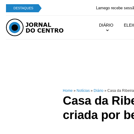
Lamego recebe sessão especial do filme "Soco A 
DESTAQUES
DIÁRIO
ELE
Home
»
Notícias
»
Diário
»
Casa da Ribeira 
Casa da Rib
criada por b