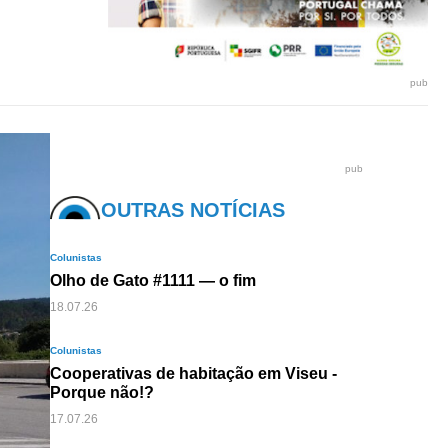
pub
pub
OUTRAS NOTÍCIAS
Colunistas
Olho de Gato #1111 — o fim
18.07.26
Colunistas
Cooperativas de habitação em Viseu -
Porque não!?
17.07.26