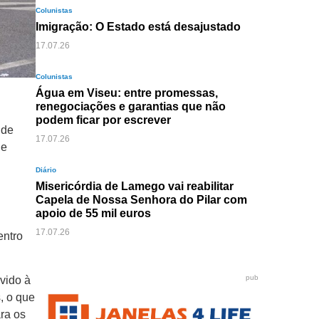
Colunistas
Imigração: O Estado está desajustado
17.07.26
Colunistas
Água em Viseu: entre promessas,
renegociações e garantias que não
podem ficar por escrever
 de
17.07.26
 e
Diário
Misericórdia de Lamego vai reabilitar
Capela de Nossa Senhora do Pilar com
apoio de 55 mil euros
17.07.26
entro
pub
vido à
, o que
ra os