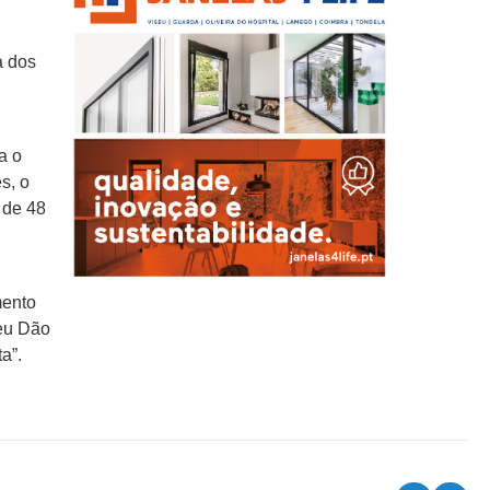
a dos
a o
s, o
 de 48
mento
seu Dão
a”.