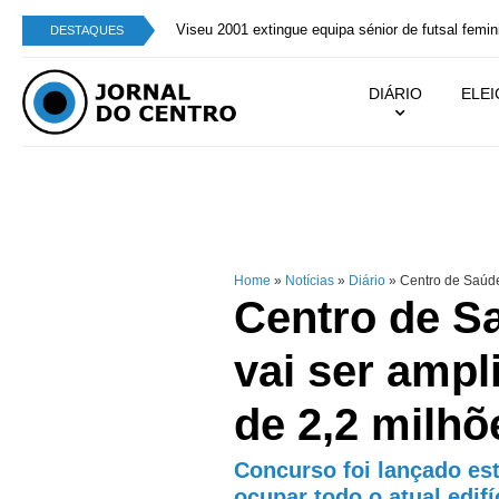
Viseu 2001 extingue equipa sénior de futsal femin
DESTAQUES
DIÁRIO
ELE
Home
»
Notícias
»
Diário
»
Centro de Saúde 
Centro de S
vai ser amp
de 2,2 milhõ
Concurso foi lançado est
ocupar todo o atual edif