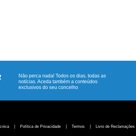
R
Não perca nada! Todos os dias, todas as
notícias. Aceda também a conteúdos
exclusivos do seu concelho
cnica
Política de Privacidade
Termos
Livro de Reclamações