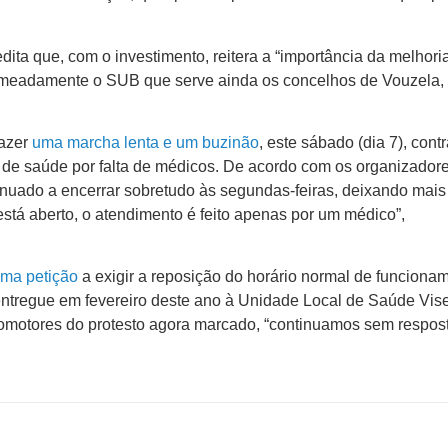
ita que, com o investimento, reitera a “importância da melhori
omeadamente o SUB que serve ainda os concelhos de Vouzela,
fazer
uma marcha lenta e um buzinão
, este sábado (dia 7), contr
de saúde por falta de médicos. De acordo com os organizadore
nuado a encerrar sobretudo às segundas-feiras, deixando mais
stá aberto, o atendimento é feito apenas por um médico”,
ma petição
a exigir a reposição do horário normal de funciona
 entregue em fevereiro deste ano à Unidade Local de Saúde Vi
omotores do protesto agora marcado, “continuamos sem respost