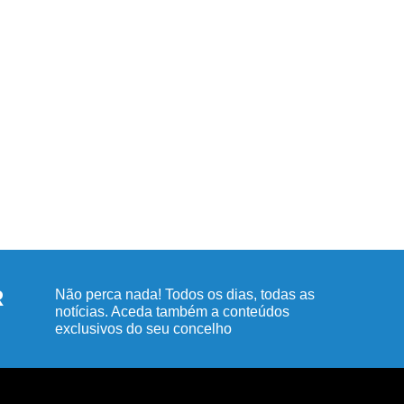
R
Não perca nada! Todos os dias, todas as
notícias. Aceda também a conteúdos
exclusivos do seu concelho