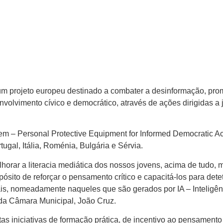
um projeto europeu destinado a combater a desinformação, pro
 envolvimento cívico e democrático, através de ações dirigidas a 
 – Personal Protective Equipment for Informed Democratic Ac
tugal, Itália, Roménia, Bulgária e Sérvia.
lhorar a literacia mediática dos nossos jovens, acima de tudo, 
sito de reforçar o pensamento crítico e capacitá-los para det
is, nomeadamente naqueles que são gerados por IA – Inteligên
te da Câmara Municipal, João Cruz.
as iniciativas de formação prática, de incentivo ao pensamento 