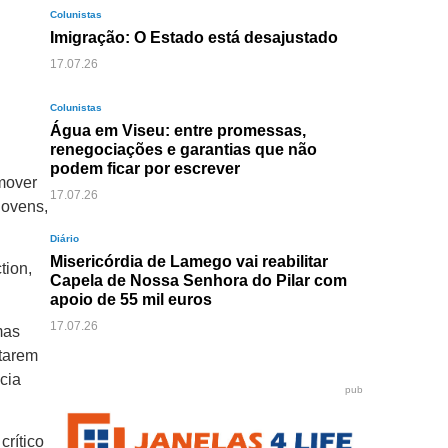
Colunistas
Imigração: O Estado está desajustado
17.07.26
Colunistas
Água em Viseu: entre promessas,
renegociações e garantias que não
podem ficar por escrever
mover
17.07.26
jovens,
Diário
Misericórdia de Lamego vai reabilitar
tion,
Capela de Nossa Senhora do Pilar com
apoio de 55 mil euros
17.07.26
mas
etarem
cia
pub
crítico