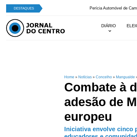
Perícia Automóvel de Campo de Besteiros integra
DESTAQUES
DIÁRIO
ELE
Home
»
Notícias
»
Concelho
»
Mangualde
Combate à d
adesão de M
europeu
Iniciativa envolve cinco 
educadores e comunidad