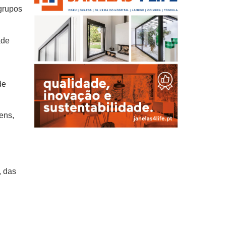
 grupos
ade
de
ens,
, das