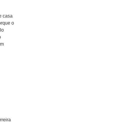
e casa
orque o
lo
o
im
rreira