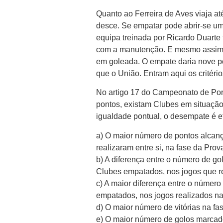
Quanto ao Ferreira de Aves viaja a
desce. Se empatar pode abrir-se um
equipa treinada por Ricardo Duarte
com a manutenção. E mesmo assim is
em goleada. O empate daria nove po
que o União. Entram aqui os critéri
No artigo 17 do Campeonato de Port
pontos, existam Clubes em situaçã
igualdade pontual, o desempate é ef
a) O maior número de pontos alcan
realizaram entre si, na fase da Pro
b) A diferença entre o número de g
Clubes empatados, nos jogos que re
c) A maior diferença entre o númer
empatados, nos jogos realizados na
d) O maior número de vitórias na f
e) O maior número de golos marcad