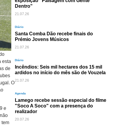
exposição "Paisagem com Gente
Dentro"
21.07.26
Diário
Santa Comba Dão recebe finais do
Prémio Jovens Músicos
21.07.26
 do
Diário
a esta
Incêndios: Seis mil hectares dos 15 mil
as de
ardidos no início do mês são de Vouzela
lubes
21.07.26
ugal. O
ão
Agenda
Lamego recebe sessão especial do filme
"Soco A Soco" com a presença do
9 e
realizador
 não
20.07.26
o tem