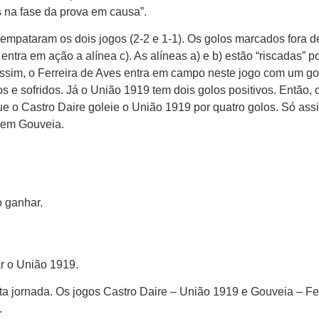
s na fase da prova em causa”.
 empataram os dois jogos (2-2 e 1-1). Os golos marcados fora d
entra em ação a alínea c). As alíneas a) e b) estão “riscadas” p
ssim, o Ferreira de Aves entra em campo neste jogo com um go
s e sofridos. Já o União 1919 tem dois golos positivos. Então, 
ue o Castro Daire goleie o União 1919 por quatro golos. Só ass
 em Gouveia.
o ganhar.
ar o União 1919.
ta jornada. Os jogos Castro Daire – União 1919 e Gouveia – Fe
.