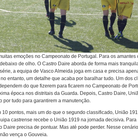
e muitas emoções no Campeonato de Portugal. Para os amantes
tar debaixo de olho. O Castro Daire aborda de forma mais tranquil
a série, a equipa de Vasco Almeida joga em casa e precisa apen
, no entanto, um detalhe que acaba por baralhar tudo. Um dos c
ó dependem do que fizerem para ficarem no Campeonato de Port
xima época nos distritais da Guarda. Depois, Castro Daire, Uni
do por tudo para garantirem a manutenção.
 10 pontos, mais um do que o segundo classificado, União 191
equipa castrense recebe o União 1919 na jornada decisiva. Para
 Daire precisa de pontuar. Mas até pode perder. Nesse cenári
 não vença o Gouveia.