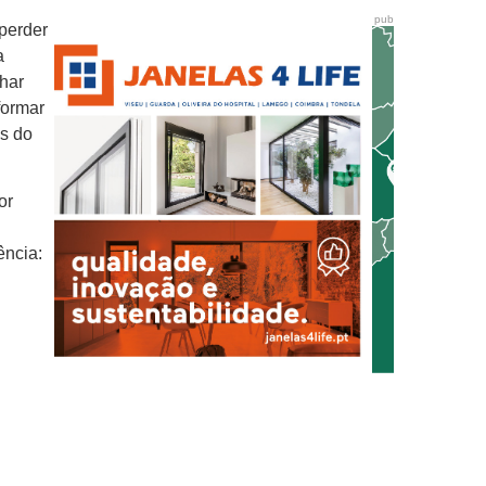
pub
perder
a
nhar
formar
os do
or
ência: