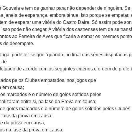
té Gouveia e tem de ganhar para não depender de ninguém. Se 
a janela de esperança, embora ténue. Isto porque se empatar, 
 tem de esperar uma vitória do Castro Daire. Só assim pode so
so pode não chegar. A vitória dos castrenses tem de se trans
ntos ao Ferreira de Aves que ficaria a somar os mesmos pont
os de desempate.
ugal pode ler-se que “quando, no final das séries disputadas p
o de
etuado de acordo com os seguintes critérios e ordem de prefer
çados pelos Clubes empatados, nos jogos que
va em causa;
olos marcados e o número de golos sofridos pelos
alizaram entre si, na fase da Prova em causa;
o de golos marcados e o número de golos sofridos pelos Clubes
 fase da prova em causa;
ase da prova em causa;
os na fase da prova em causa;