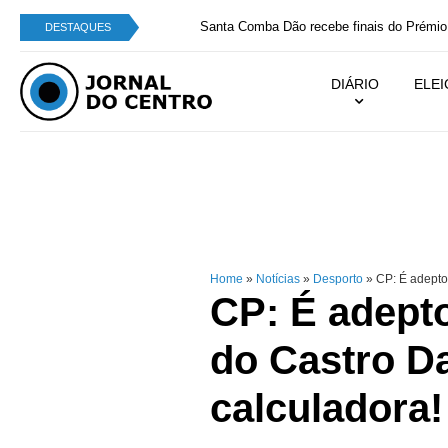
Santa Comba Dão recebe finais do Prémio Joven
DESTAQUES
DIÁRIO
ELE
Home
»
Notícias
»
Desporto
»
CP: É adepto 
CP: É adepto
do Castro Da
calculadora!