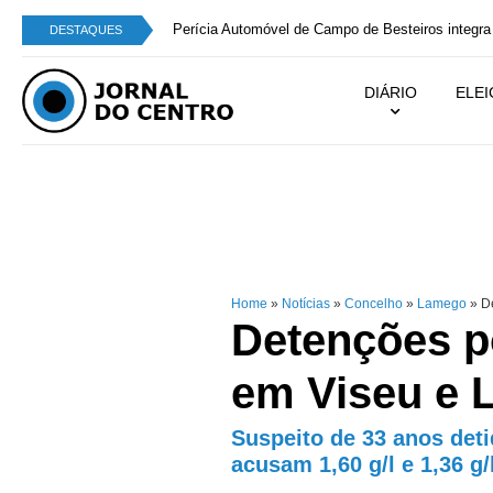
Perícia Automóvel de Campo de Besteiros integra
DESTAQUES
DIÁRIO
ELE
Home
»
Notícias
»
Concelho
»
Lamego
»
De
Detenções p
em Viseu e
Suspeito de 33 anos det
acusam 1,60 g/l e 1,36 g/