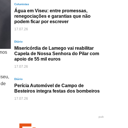
Colunistas
Água em Viseu: entre promessas,
renegociações e garantias que não
podem ficar por escrever
17.07.26
Diário
Misericórdia de Lamego vai reabilitar
anos
Capela de Nossa Senhora do Pilar com
apoio de 55 mil euros
17.07.26
iseu,
Diário
 de
Perícia Automóvel de Campo de
Besteiros integra festas dos bombeiros
17.07.26
pub