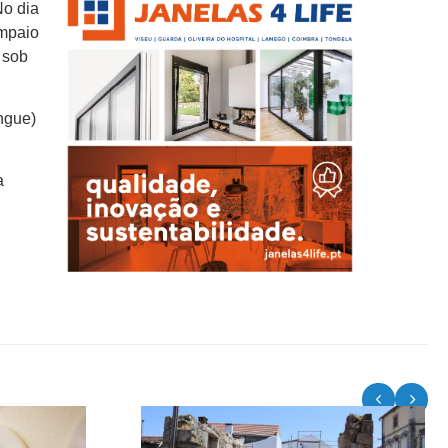
No dia
ampaio
 sob
ngue)
a