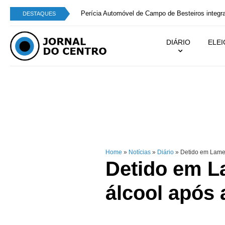
Perícia Automóvel de Campo de Besteiros integra
DESTAQUES
DIÁRIO
ELE
Home
»
Notícias
»
Diário
»
Detido em Lameg
Detido em L
álcool após 