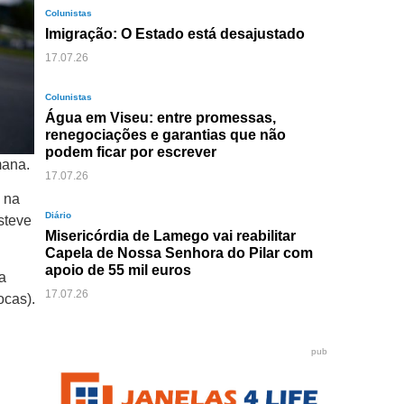
Colunistas
Imigração: O Estado está desajustado
17.07.26
Colunistas
Água em Viseu: entre promessas,
renegociações e garantias que não
podem ficar por escrever
mana.
17.07.26
 na
Diário
steve
Misericórdia de Lamego vai reabilitar
Capela de Nossa Senhora do Pilar com
apoio de 55 mil euros
a
17.07.26
ocas).
pub