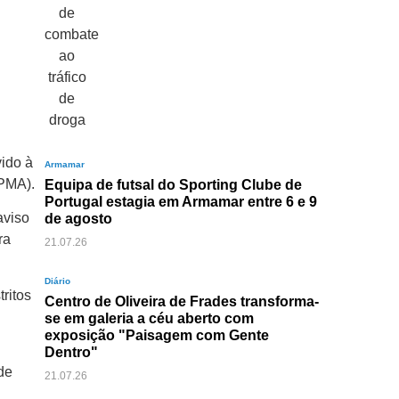
vido à
Armamar
IPMA).
Equipa de futsal do Sporting Clube de
Portugal estagia em Armamar entre 6 e 9
aviso
de agosto
ra
21.07.26
Diário
ritos
Centro de Oliveira de Frades transforma-
se em galeria a céu aberto com
exposição "Paisagem com Gente
Dentro"
de
21.07.26