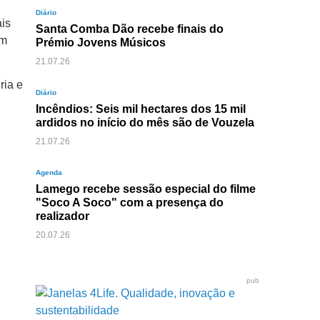
Diário
ais
Santa Comba Dão recebe finais do
em
Prémio Jovens Músicos
21.07.26
ria e
Diário
Incêndios: Seis mil hectares dos 15 mil
ardidos no início do mês são de Vouzela
21.07.26
Agenda
Lamego recebe sessão especial do filme
"Soco A Soco" com a presença do
realizador
20.07.26
pub