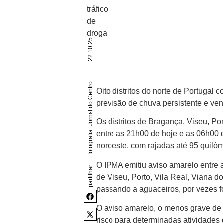
22.10.25
fotografia: Jornal do Centro
Oito distritos do norte de Portugal 
previsão de chuva persistente e ven
Os distritos de Bragança, Viseu, Po
entre as 21h00 de hoje e as 06h00 
noroeste, com rajadas até 95 quilóme
O IPMA emitiu aviso amarelo entre a
partilhar
de Viseu, Porto, Vila Real, Viana d
passando a aguaceiros, por vezes 
O aviso amarelo, o menos grave de 
risco para determinadas atividades