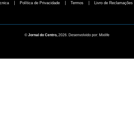
cnica
Política de Privacidade
Termos
Livro de Reclamações
©
Jornal do Centro,
2026. Desenvolvido por:
Mixlife