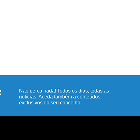
R
Não perca nada! Todos os dias, todas as
notícias. Aceda também a conteúdos
exclusivos do seu concelho