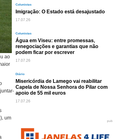
Colunistas
Imigração: O Estado está desajustado
17.07.26
Colunistas
Água em Viseu: entre promessas,
renegociações e garantias que não
podem ficar por escrever
ou ao
17.07.26
maior
Diário
Misericórdia de Lamego vai reabilitar
o
Capela de Nossa Senhora do Pilar com
juntar-
apoio de 55 mil euros
17.07.26
s
e), um
pub
a