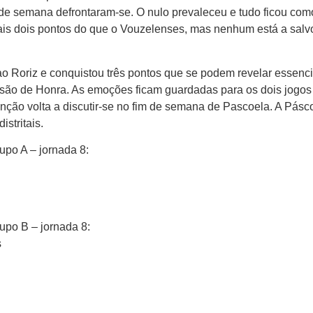
de semana defrontaram-se. O nulo prevaleceu e tudo ficou com
ais dois pontos do que o Vouzelenses, mas nenhum está a salv
o Roriz e conquistou três pontos que se podem revelar essenci
isão de Honra. As emoções ficam guardadas para os dois jogos 
enção volta a discutir-se no fim de semana de Pascoela. A Pásc
stritais.
po A – jornada 8:
upo B – jornada 8:
s