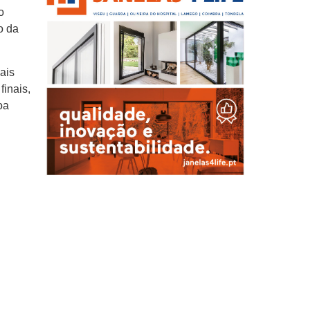
o
o da
ais
finais,
oa