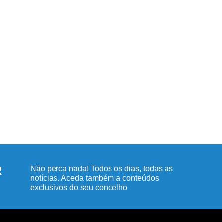
R
Não perca nada! Todos os dias, todas as
notícias. Aceda também a conteúdos
exclusivos do seu concelho