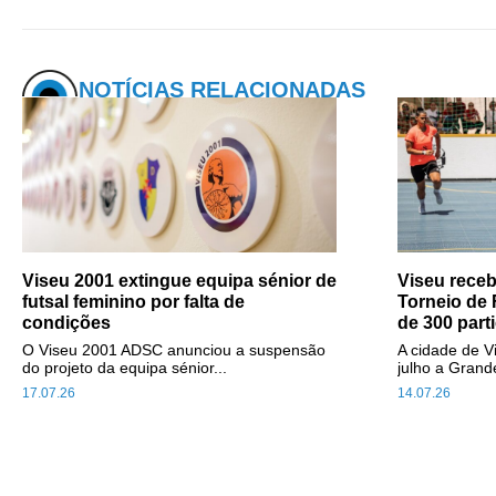
NOTÍCIAS RELACIONADAS
Viseu 2001 extingue equipa sénior de
Viseu receb
futsal feminino por falta de
Torneio de
condições
de 300 part
O Viseu 2001 ADSC anunciou a suspensão
A cidade de V
do projeto da equipa sénior...
julho a Grande
17.07.26
14.07.26