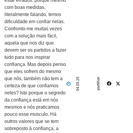
estar errados, porque mesmo
com boas medidas,
literalmente falando, temos
dificuldade em confiar nelas.
Confronto-me muitas vezes
com a solução mais fácil,
aquela que nos diz que
devem ser os partidos a fazer
tudo para nos inspirar
confiança. Mas depois penso
que eles sofrem do mesmo
que nós, também não tem a
04.05.25
partilhar
certeza de que confiamos
neles? Isto porque o segredo
da confiança está em nós
mesmos e nós praticamos
pouco esse musculo. Há
outros valores que se tem
sobreposto á confiança, a