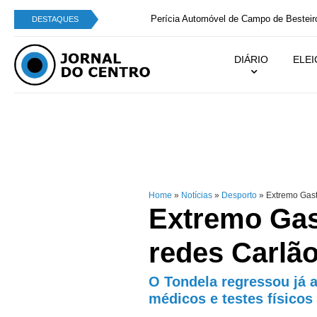
Perícia Automóvel de Campo de Besteiros integra
DESTAQUES
DIÁRIO
ELE
Home
»
Notícias
»
Desporto
»
Extremo Gast
Extremo Gas
redes Carlã
O Tondela regressou já 
médicos e testes físicos