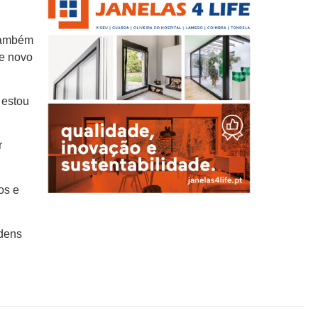
 também
te novo
 estou
r
os e
rdens