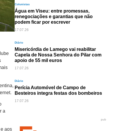
Colunistas
Água em Viseu: entre promessas,
renegociações e garantias que não
podem ficar por escrever
17.07.26
Diário
Misericórdia de Lamego vai reabilitar
lube
Capela de Nossa Senhora do Pilar com
s
apoio de 55 mil euros
mais
17.07.26
Diário
entina,
Perícia Automóvel de Campo de
ernet.
Besteiros integra festas dos bombeiros
17.07.26
o
r a
pub
 e aos