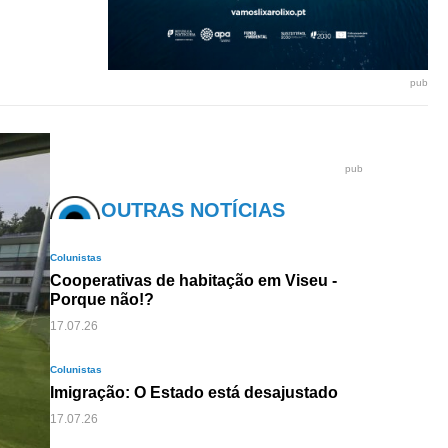
pub
pub
OUTRAS NOTÍCIAS
Colunistas
Cooperativas de habitação em Viseu -
Porque não!?
17.07.26
Colunistas
Imigração: O Estado está desajustado
17.07.26