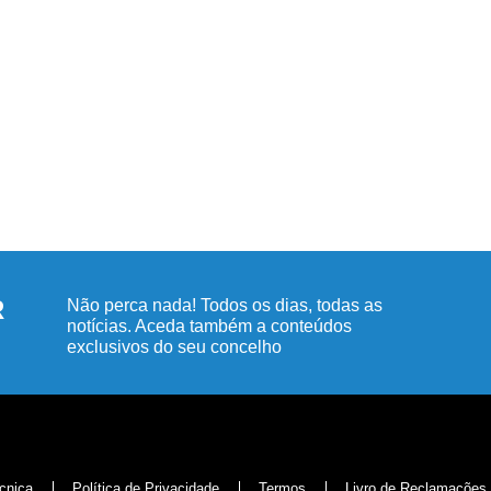
R
Não perca nada! Todos os dias, todas as
notícias. Aceda também a conteúdos
exclusivos do seu concelho
cnica
Política de Privacidade
Termos
Livro de Reclamações