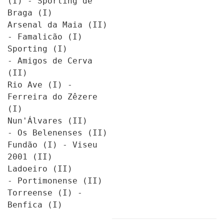
(I) - Sporting de 
Braga (I)
Arsenal da Maia (II) 
- Famalicão (I)
Sporting (I) 
- Amigos de Cerva 
(II)
Rio Ave (I) - 
Ferreira do Zêzere 
(I)
Nun'Álvares (II) 
- Os Belenenses (II)
Fundão (I) - Viseu 
2001 (II)
Ladoeiro (II) 
- Portimonense (II)
Torreense (I) - 
Benfica (I)