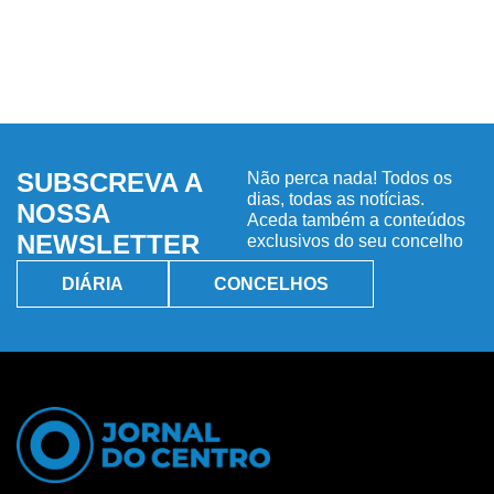
SUBSCREVA A
Não perca nada! Todos os
dias, todas as notícias.
NOSSA
Aceda também a conteúdos
NEWSLETTER
exclusivos do seu concelho
DIÁRIA
CONCELHOS