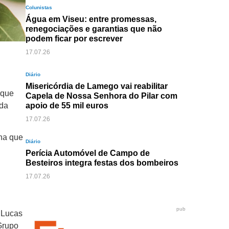
Colunistas
Água em Viseu: entre promessas,
renegociações e garantias que não
podem ficar por escrever
17.07.26
Diário
Misericórdia de Lamego vai reabilitar
rque
Capela de Nossa Senhora do Pilar com
 da
apoio de 55 mil euros
17.07.26
nha que
Diário
Perícia Automóvel de Campo de
Besteiros integra festas dos bombeiros
17.07.26
pub
 Lucas
Grupo