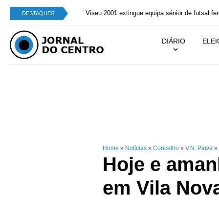
Viseu 2001 extingue equipa sénior de futsal femin
DESTAQUES
DIÁRIO
ELE
Home
»
Notícias
»
Concelho
»
V.N. Paiva
»
Hoje e aman
em Vila Nov