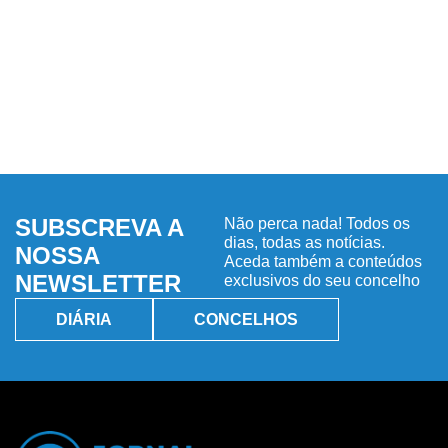
SUBSCREVA A
Não perca nada! Todos os
dias, todas as notícias.
NOSSA
Aceda também a conteúdos
NEWSLETTER
exclusivos do seu concelho
DIÁRIA
CONCELHOS