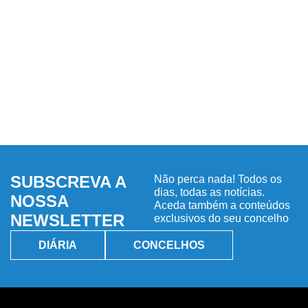
SUBSCREVA A
Não perca nada! Todos os
dias, todas as notícias.
NOSSA
Aceda também a conteúdos
NEWSLETTER
exclusivos do seu concelho
DIÁRIA
CONCELHOS