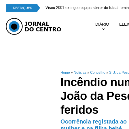
Viseu 2001 extingue equipa sénior de futsal femin
DESTAQUES
DIÁRIO
ELE
Home
»
Notícias
»
Concelho
»
S. J. da Pes
Incêndio nu
João da Pes
feridos
Ocorrência registada ao 
mulher e na filha bebé