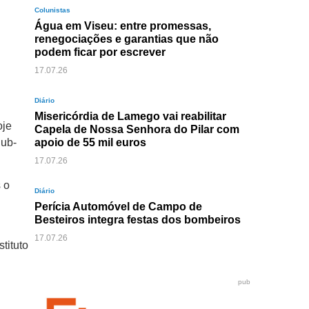
Colunistas
Água em Viseu: entre promessas,
renegociações e garantias que não
podem ficar por escrever
17.07.26
Diário
Misericórdia de Lamego vai reabilitar
oje
Capela de Nossa Senhora do Pilar com
Sub-
apoio de 55 mil euros
17.07.26
 o
Diário
Perícia Automóvel de Campo de
Besteiros integra festas dos bombeiros
17.07.26
tituto
pub