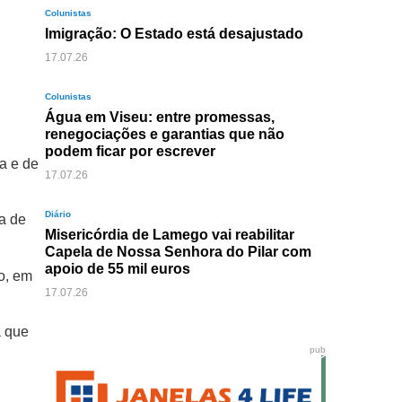
Colunistas
Imigração: O Estado está desajustado
17.07.26
Colunistas
Água em Viseu: entre promessas,
renegociações e garantias que não
podem ficar por escrever
a e de
17.07.26
Diário
a de
Misericórdia de Lamego vai reabilitar
Capela de Nossa Senhora do Pilar com
apoio de 55 mil euros
o, em
17.07.26
a que
pub