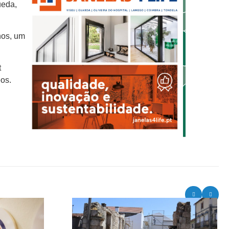
ueda,
hos, um
t
eos.