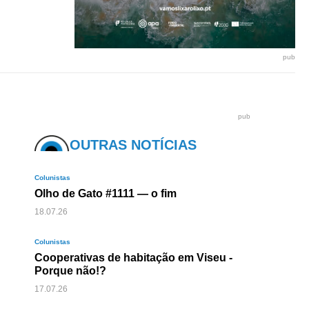
pub
pub
OUTRAS NOTÍCIAS
Colunistas
Olho de Gato #1111 — o fim
18.07.26
Colunistas
Cooperativas de habitação em Viseu -
Porque não!?
17.07.26