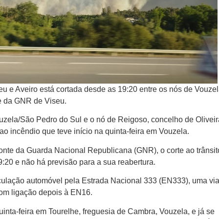
eu e Aveiro está cortada desde as 19:20 entre os nós de Vouzel
te da GNR de Viseu.
ouzela/São Pedro do Sul e o nó de Reigoso, concelho de Oliveir
 ao incêndio que teve início na quinta-feira em Vouzela.
nte da Guarda Nacional Republicana (GNR), o corte ao trânsit
:20 e não há previsão para a sua reabertura.
rculação automóvel pela Estrada Nacional 333 (EN333), uma vi
com ligação depois à EN16.
quinta-feira em Tourelhe, freguesia de Cambra, Vouzela, e já se