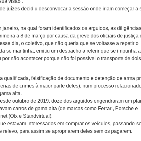
sua visão”.
vo de juízes decidiu desconvocar a sessão onde iriam começar a 
aneiro, na qual foram identificados os arguidos, as diligências
imeira a 8 de março por causa da greve dos oficiais de justiça 
sse dia, o coletivo, que não queria que se voltasse a repetir o
a se mantinha, emitiu um despacho a referir que se impunha a
por não acontecer porque não foi possível o transporte de doi
a qualificada, falsificação de documento e detenção de arma pr
enas de crimes à maior parte deles), num processo relacionad
gama alta.
esde outubro de 2019, doze dos arguidos engendraram um pla
avam carros de gama alta (de marcas como Ferrari, Porsche e
et (Olx e Standvirtual).
 que estavam interessados em comprar os veículos, passando-se
e relevo, para assim se apropriarem deles sem os pagarem.