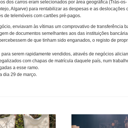
ios dos carros eram selecionados por área geográfica (Trás-os-
entejo, Algarve) para rentabilizar as despesas e as deslocações 
vés de telemóveis com cartões pré-pagos.
ócio, enviavam às vítimas um comprovativo de transferência b
em de documentos semelhantes aos das instituições bancária
apercebessem de que tinham sido enganados, o registo de prop
para serem rapidamente vendidos, através de negócios alician
legalizados com chapas de matrícula daquele país, num trabalh
igadas a esse ramo.
a dia 29 de março.