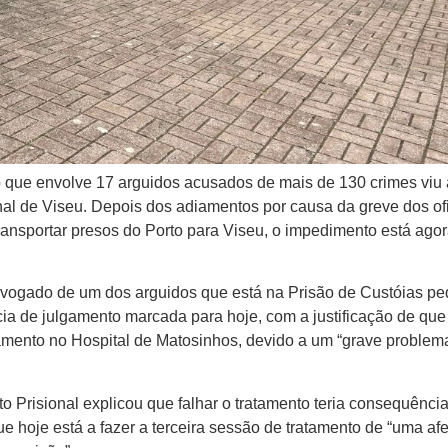
 que envolve 17 arguidos acusados de mais de 130 crimes viu 
nal de Viseu. Depois dos adiamentos por causa da greve dos ofi
 transportar presos do Porto para Viseu, o impedimento está ago
 advogado de um dos arguidos que está na Prisão de Custóias pe
cia de julgamento marcada para hoje, com a justificação de que
atamento no Hospital de Matosinhos, devido a um “grave problem
 Prisional explicou que falhar o tratamento teria consequênci
e hoje está a fazer a terceira sessão de tratamento de “uma af