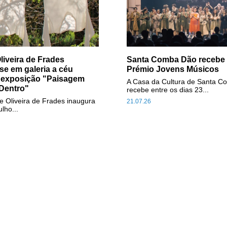
liveira de Frades
Santa Comba Dão recebe f
se em galeria a céu
Prémio Jovens Músicos
 exposição "Paisagem
A Casa da Cultura de Santa 
Dentro"
recebe entre os dias 23...
e Oliveira de Frades inaugura
21.07.26
ulho...