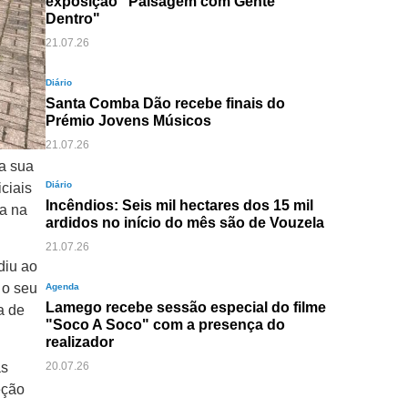
exposição "Paisagem com Gente
Dentro"
21.07.26
Diário
Santa Comba Dão recebe finais do
Prémio Jovens Músicos
21.07.26
a sua
Diário
ciais
Incêndios: Seis mil hectares dos 15 mil
ra na
ardidos no início do mês são de Vouzela
21.07.26
diu ao
 o seu
Agenda
Lamego recebe sessão especial do filme
a de
"Soco A Soco" com a presença do
realizador
as
20.07.26
eção