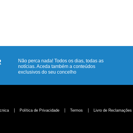
R
Não perca nada! Todos os dias, todas as
notícias. Aceda também a conteúdos
exclusivos do seu concelho
cnica
Política de Privacidade
Termos
Livro de Reclamações