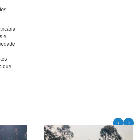
dos
ancária
s e,
riedade
tes
o que