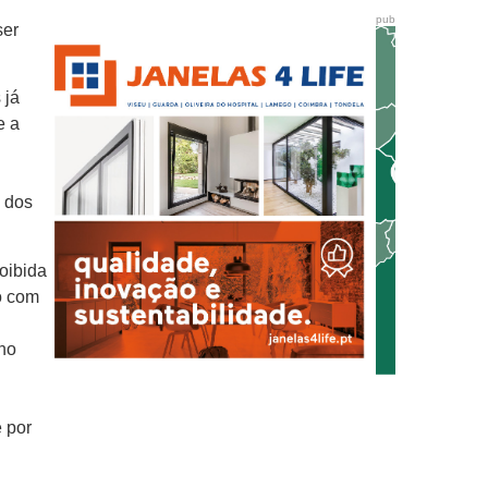
pub
ser
 já
e a
s dos
oibida
o com
no
 por