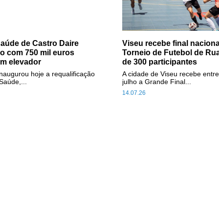
aúde de Castro Daire
Viseu recebe final naciona
do com 750 mil euros
Torneio de Futebol de Ru
em elevador
de 300 participantes
inaugurou hoje a requalificação
A cidade de Viseu recebe entre
Saúde,...
julho a Grande Final...
14.07.26