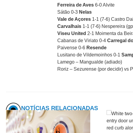
Ferreira de Aves
6-0 Alvite
Sátão 0-3
Nelas
Vale de Açores
1-1 (7-6) Castro Dai
Carvalhais
1-1 (7-6) Nespereira (gp
Viseu United
2-1 Moimenta da Beir
Cabanas de Viriato 0-4
Carregal do
Paivense 0-6
Resende
Lusitano de Vildemoinhos 0-1
Samp
Lamego – Mangualde (adiado)
Roriz – Sezurense (por decidir) vs 
NOTÍCIAS RELACIONADAS