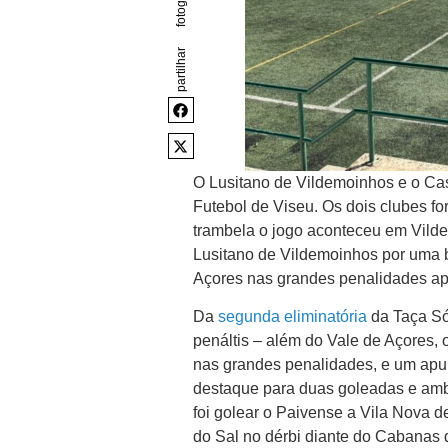
partilhar
O Lusitano de Vildemoinhos e o Cas
Futebol de Viseu. Os dois clubes f
trambela o jogo aconteceu em Vild
Lusitano de Vildemoinhos por uma b
Açores nas grandes penalidades ap
Da
segunda eliminatória
da Taça Só
penáltis – além do Vale de Açores,
nas grandes penalidades, e um apur
destaque para duas goleadas e amba
foi golear o Paivense a Vila Nova d
do Sal no dérbi diante do Cabanas de