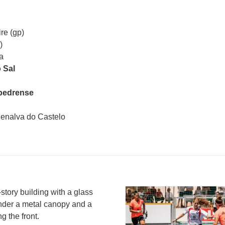
re (gp)
)
a
 Sal
edrense
Penalva do Castelo