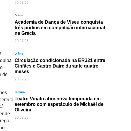
20.07.26
Diário
Academia de Dança de Viseu conquista
três pódios em competição internacional
na Grécia
20.07.26
e
Diário
equipa
Circulação condicionada na ER321 entre
Cinfães e Castro Daire durante quatro
 o
meses
e de
20.07.26
 nos
Cultura
Teatro Viriato abre nova temporada em
pereira
setembro com espetáculo de Mickaël de
Sá,
Oliveira
sende
20.07.26
regal
 no