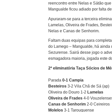
reencontro entre Nelas e Sátão que 
Mangualde ficou adiado por falta de
Apuraram-se para a terceira elimin
Lamelas, Oliveira de Frades, Bestei
Nelas e Canas de Senhorim.
Faltam duas equipas para completar
do Lamego – Mangualde, há ainda um 
Sezurense. Sairá desse jogo o adver
esmagadora maioria, jogada este d
2ª eliminatória Taça Sócios de Mé
Parada
0-1 Campia
Besteiros
3-2 Vila Chã de Sá (ap)
Oliveira do Douro 1-2
Lamelas
Oliveira de Frades
4-0 Vouzelense
Canas de Senhorim
2-0 Ceireiros
Molelos
3-1 Tarouquense