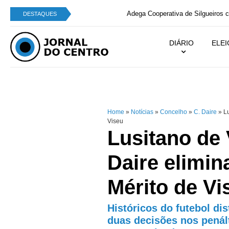
Adega Cooperativa de Silgueiros com o “Melhor V
DESTAQUES
DIÁRIO
ELE
Home
»
Notícias
»
Concelho
»
C. Daire
»
Lu
Viseu
Lusitano de
Daire elimin
Mérito de Vi
Históricos do futebol di
duas decisões nos penál