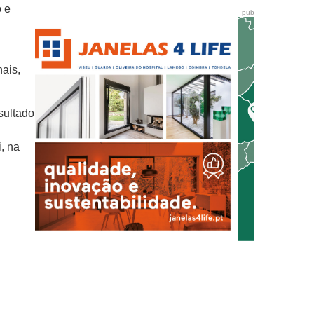
o e
pub
hais,
sultado
, na