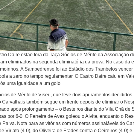
tro Daire estão fora da Taça Sócios de Mérito da Associação d
oram eliminados na segunda eliminatória da prova. No caso da 
emoinhos. A Sampedrense foi ao Estádio dos Trambelos vencer
ola a zero no tempo regulamentar. O Castro Daire caiu em Val
ós uma igualdade a um golo.
cios de Mérito de Viseu, que teve dois apuramentos decididos
 o Carvalhais também segue em frente depois de eliminar o Nes
ado após prolongamento – o Besteiros diante do Vila Chã de 
s por 6-0. O Ferreira de Aves goleou o Alvite, enquanto o Re
e Paiva. Nota para as vitórias com números assinaláveis do Car
 Viriato (4-0), do Oliveira de Frades contra o Ceireiros (4-0) e