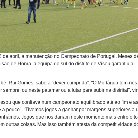
8 de abril, a manutenção no Campeonato de Portugal. Meses d
isão de Honra, a equipa do sul do distrito de Viseu garantiu a
clube, Rui Gomes, sabe a “dever cumprido”. “O Mortágua tem-nos
 sempre, ou neste patamar ou a lutar para subir na distrital”, vi
fessou que confiava num campeonato equilibrado até ao fim e 
a pouco”. “Tivemos jogos a ganhar por margens superiores a 
anhámos. Jogos que nos dariam neste momento mais entre oito
com outras coisas. Mas isso também atesta da competitividade d