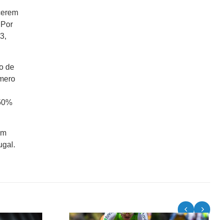
cerem
 Por
3,
o de
úmero
e
 50%
em
ugal.