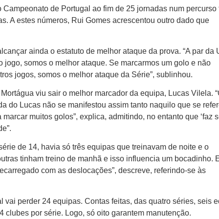
 Campeonato de Portugal ao fim de 25 jornadas num percurso f
otas. A estes números, Rui Gomes acrescentou outro dado que
cançar ainda o estatuto de melhor ataque da prova. “A par da
mo jogo, somos o melhor ataque. Se marcarmos um golo e não
os jogos, somos o melhor ataque da Série”, sublinhou.
 Mortágua viu sair o melhor marcador da equipa, Lucas Vilela. 
 do Lucas não se manifestou assim tanto naquilo que se refe
marcar muitos golos”, explica, admitindo, no entanto que ‘faz
de”.
série de 14, havia só três equipas que treinavam de noite e o
utras tinham treino de manhã e isso influencia um bocadinho. 
carregado com as deslocações”, descreve, referindo-se às
vai perder 24 equipas. Contas feitas, das quatro séries, seis 
 14 clubes por série. Logo, só oito garantem manutenção.