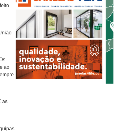
eito
 União
“Os
re ao
 sempre
E as
equipas