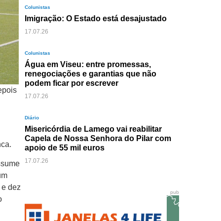
Colunistas
Imigração: O Estado está desajustado
17.07.26
Colunistas
Água em Viseu: entre promessas,
renegociações e garantias que não
podem ficar por escrever
epois
17.07.26
Diário
Misericórdia de Lamego vai reabilitar
Capela de Nossa Senhora do Pilar com
nca.
apoio de 55 mil euros
17.07.26
assume
um
 e dez
pub
o