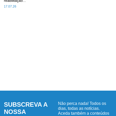
reabilitação...
17.07.26
SUBSCREVA A
Não perca nada! Todos os
dias, todas as notícias.
NOSSA
Aceda também a conteúdos