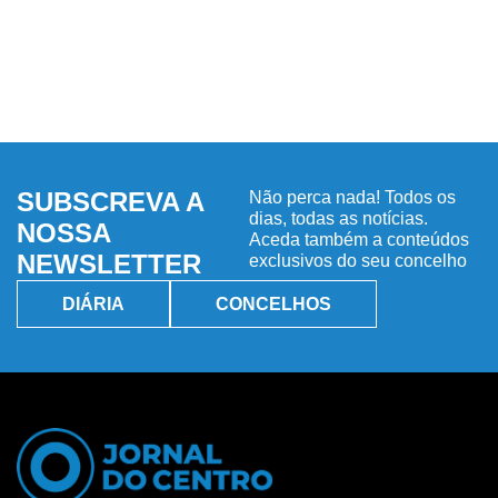
SUBSCREVA A
Não perca nada! Todos os
dias, todas as notícias.
NOSSA
Aceda também a conteúdos
NEWSLETTER
exclusivos do seu concelho
DIÁRIA
CONCELHOS