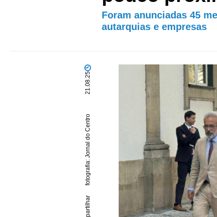
Foram anunciadas 45 med
autarquias e empresas
21.08.25
fotografia: Jornal do Centro
partilhar