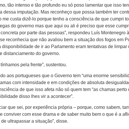
, tão intenso e tão profundo eu só poso lamentar que isso te
tiça dessa imputação. Mas reconheço que possa também ter cont
o me custa dizê-lo porque tenho a consciência de que cumpri t
egas do governo mas que aqui ou ali é preciso que esse cump
oncreta por parte das pessoas”, respondeu Luís Montenegro 
 se reconhecia que não avaliou bem a situação dos fogos em P
a disponibilidade de ir ao Parlamento eram tentativas de limpar
de distanciamento do governo.
nhamos pela frente”, sustentou.
tudo aos portugueses que o Governo tem “uma enorme sensibili
chamas com intensidade e em condições de absoluta desigualda
nsciência de que isso afeta não só quem tem “as chamas perto d
ilidade disso lhes vir a acontecer”.
nciar que sei, por experiência própria – porque, como sabem, t
er e conviver com esse drama e de saber muito bem o que é a afl
de ultrapassar a situação”, disse.