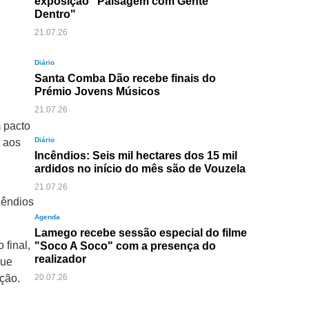
exposição "Paisagem com Gente
Dentro"
21.07.26
Diário
Santa Comba Dão recebe finais do
Prémio Jovens Músicos
21.07.26
 pacto
Diário
e aos
Incêndios: Seis mil hectares dos 15 mil
ardidos no início do mês são de Vouzela
21.07.26
cêndios
Agenda
Lamego recebe sessão especial do filme
 final,
"Soco A Soco" com a presença do
realizador
que
ção.
20.07.26