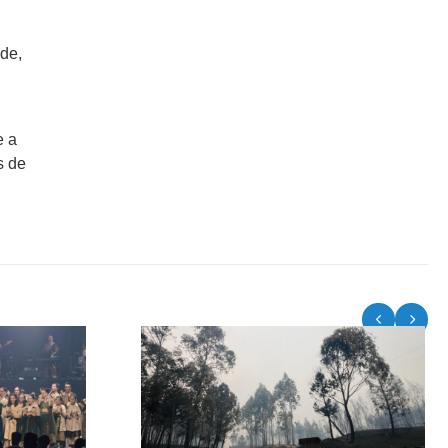
de,
e a
s de