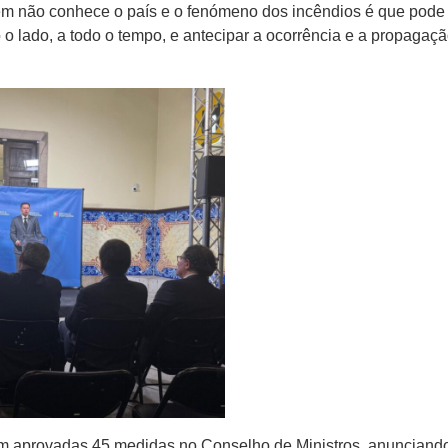
uem não conhece o país e o fenómeno dos incêndios é que pode
 o lado, a todo o tempo, e antecipar a ocorrência e a propagaç
m aprovadas 45 medidas no Conselho de Ministros, anunciand