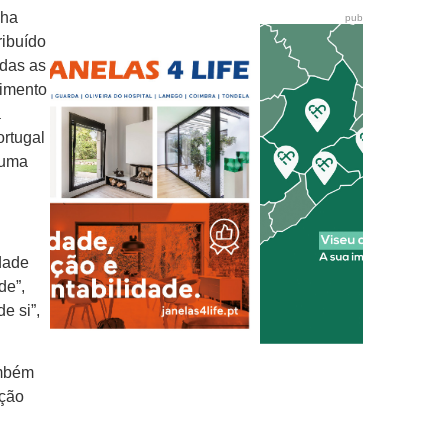
nha
pub
ribuído
odas as
rimento
à
ortugal
 uma
dade
de”,
e si”,
ambém
ição