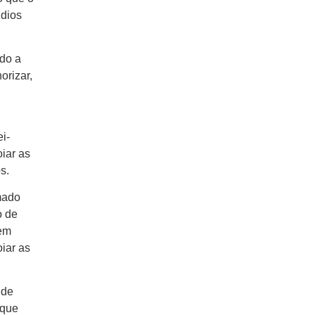
ndios
ndo a
orizar,
i-
iar as
s.
mado
o de
rem
oiar as
 de
 que