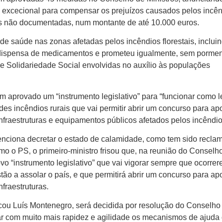
excecional para compensar os prejuízos causados pelos incê
as não documentadas, num montante de até 10.000 euros.
de saúde nas zonas afetadas pelos incêndios florestais, inclui
dispensa de medicamentos e prometeu igualmente, sem pormen
 de Solidariedade Social envolvidas no auxílio às populações
 aprovado um “instrumento legislativo” para “funcionar como le
s incêndios rurais que vai permitir abrir um concurso para apo
nfraestruturas e equipamentos públicos afetados pelos incêndio
enciona decretar o estado de calamidade, como tem sido recla
mo o PS, o primeiro-ministro frisou que, na reunião do Conselh
o “instrumento legislativo” que vai vigorar sempre que ocorre
ão a assolar o país, e que permitirá abrir um concurso para ap
fraestruturas.
icou Luís Montenegro, será decidida por resolução do Conselho
izar com muito mais rapidez e agilidade os mecanismos de ajuda