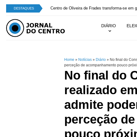
Centro de Oliveira de Frades transforma-se em g
DESTAQUES
DIÁRIO
ELE
Home
»
Notícias
»
Diário
»
No final do Cons
perceção de acompanhamento pouco próx
No final do 
realizado e
admite poder
perceção d
pouco próx