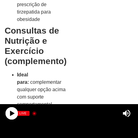
prescrição de
tirzepatida para
obesidade
Consultas de
Nutrição e
Exercício
(complemento)
Ideal
para:
complementar
qualquer opção acima
com suporte
comportamental
Pontos
LIVE
fortes:
potencia os
resultados e ajuda a
evitar reganho de peso