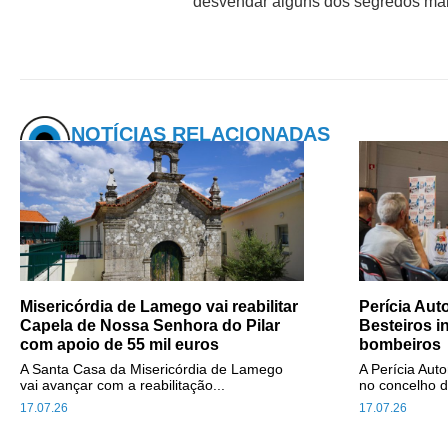
desvendar alguns dos segredos mais 
NOTÍCIAS RELACIONADAS
Misericórdia de Lamego vai reabilitar
Perícia Au
Capela de Nossa Senhora do Pilar
Besteiros i
com apoio de 55 mil euros
bombeiros
A Santa Casa da Misericórdia de Lamego
A Perícia Aut
vai avançar com a reabilitação...
no concelho d
17.07.26
17.07.26