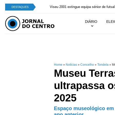
Viseu 2001 extingue equipa sénior de futsal femin
DESTAQUES
DIÁRIO
ELE
Home
»
Notícias
»
Concelho
»
Tondela
»
Mu
Museu Terra
ultrapassa o
2025
Espaço museológico em T
ano anterior