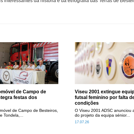
interessantes da história e da etnografia das Terras de Bestei
tomóvel de Campo de
Viseu 2001 extingue equip
ntegra festas dos
futsal feminino por falta d
condições
omóvel de Campo de Besteiros,
O Viseu 2001 ADSC anunciou 
e Tondela,...
do projeto da equipa sénior...
17.07.26