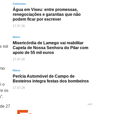
Colunistas
Água em Viseu: entre promessas,
renegociações e garantias que não
podem ficar por escrever
17.07.26
Diário
Misericórdia de Lamego vai reabilitar
e mil
Capela de Nossa Senhora do Pilar com
apoio de 55 mil euros
17.07.26
imo
Diário
Perícia Automóvel de Campo de
Besteiros integra festas dos bombeiros
i o
17.07.26
re os
”.
pub
 de 27