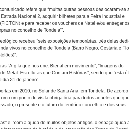
 o comunicado refere que “muitas outras pessoas deslocaram-se 
strada Nacional 2, adquirir bilhetes para a Feira Industrial e
(FICTON) e para receber os vouchers de Natal e/ou entregar o
ras no concelho de Tondela’”.
eológico recebeu “seis exposições temporárias, três delas ded
 ainda vivos no concelho de Tondela (Barro Negro, Cestaria e Fl
telões)”.
ras “Argila que nos une. Bienal em movimento”, “Imagens do
e Metal. Esculturas que Contam Histórias”, sendo que “esta úl
 dia 31 de janeiro”.
portas em 2010, no Solar de Santa Ana, em Tondela. De acordo
omo um ponto de visita obrigatória para todos aqueles que qu
sado, o presente e o futuro do território concelhio e dos seus
as” e, “com a ajuda de muitos objetos antigos, o espaço ajuda 