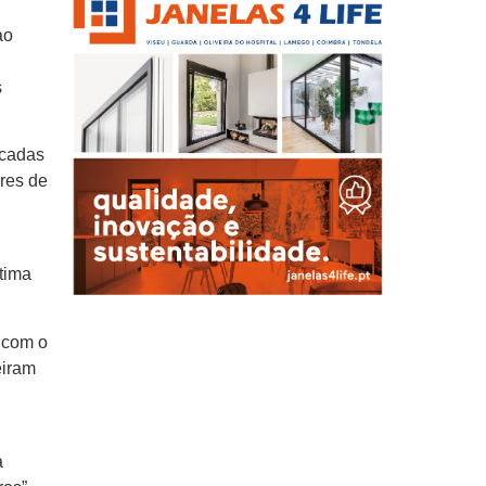
ao
s
icadas
ores de
tima
 com o
eiram
a