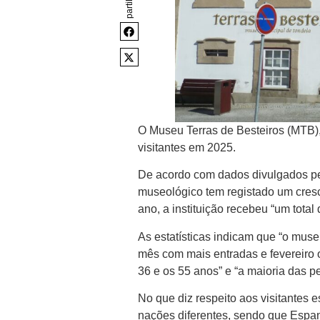
partilhar
O Museu Terras de Besteiros (MTB), 
visitantes em 2025.
De acordo com dados divulgados pel
museológico tem registado um cresc
ano, a instituição recebeu “um total
As estatísticas indicam que “o mus
mês com mais entradas e fevereiro o
36 e os 55 anos” e “a maioria das 
No que diz respeito aos visitantes e
nações diferentes, sendo que Espanh