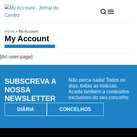
Home
»
My Account
My Account
[ihc-user-page]
SUBSCREVA A
Não perca nada! Todos os
dias, todas as notícias.
NOSSA
Aceda também a conteúdos
NEWSLETTER
exclusivos do seu concelho
DIÁRIA
CONCELHOS