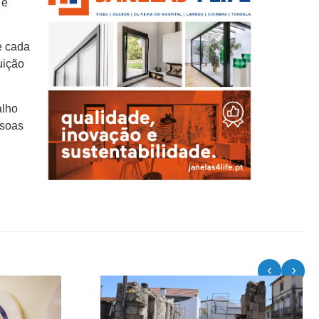
 e
e cada
uição
alho
ssoas