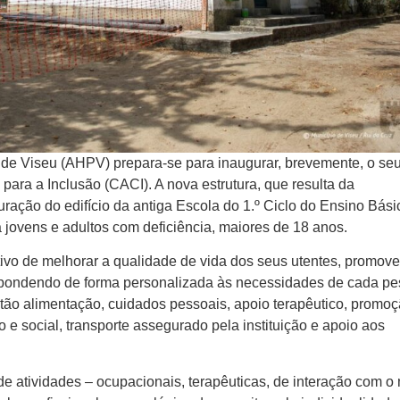
 de Viseu (AHPV) prepara-se para inaugurar, brevemente, o se
para a Inclusão (CACI). A nova estrutura, que resulta da
turação do edifício da antiga Escola do 1.º Ciclo do Ensino Bási
a jovens e adultos com deficiência, maiores de 18 anos.
vo de melhorar a qualidade de vida dos seus utentes, promov
spondendo de forma personalizada às necessidades de cada pe
estão alimentação, cuidados pessoais, apoio terapêutico, promo
o e social, transporte assegurado pela instituição e apoio aos
 de atividades – ocupacionais, terapêuticas, de interação com o