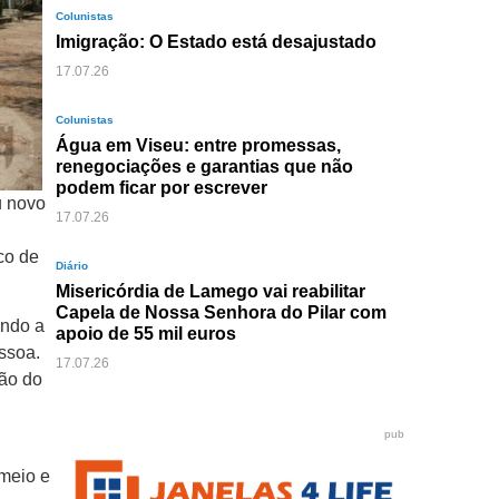
Colunistas
Imigração: O Estado está desajustado
17.07.26
Colunistas
Água em Viseu: entre promessas,
renegociações e garantias que não
podem ficar por escrever
u novo
17.07.26
co de
Diário
Misericórdia de Lamego vai reabilitar
Capela de Nossa Senhora do Pilar com
endo a
apoio de 55 mil euros
ssoa.
17.07.26
ção do
pub
 meio e