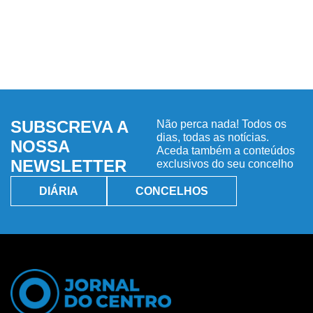
SUBSCREVA A
Não perca nada! Todos os
dias, todas as notícias.
NOSSA
Aceda também a conteúdos
NEWSLETTER
exclusivos do seu concelho
DIÁRIA
CONCELHOS