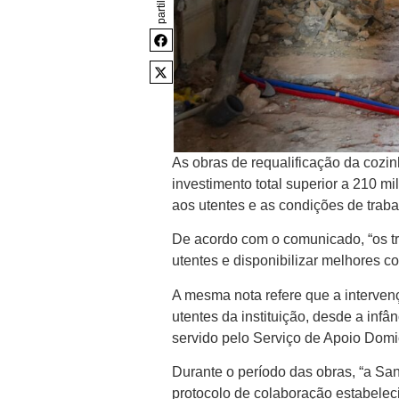
partilhar
As obras de requalificação da coz
investimento total superior a 210 mi
aos utentes e as condições de trabal
De acordo com o comunicado, “os tr
utentes e disponibilizar melhores c
A mesma nota refere que a intervenç
utentes da instituição, desde a in
servido pelo Serviço de Apoio Domic
Durante o período das obras, “a Sa
protocolo de colaboração estabele