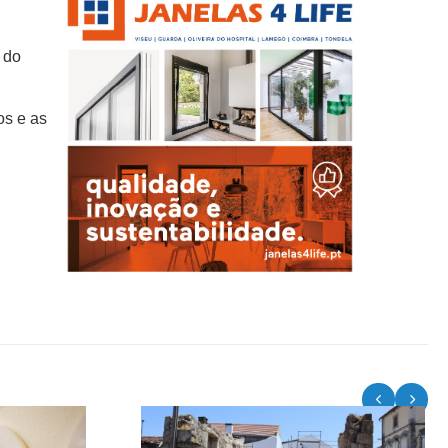
 do
os e as