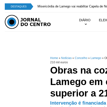
Perícia Automóvel de Campo de Be
DESTAQUES
DIÁRIO
ELE
Home
»
Notícias
»
Concelho
»
Lamego
»
Ob
210 mil euros
Obras na coz
Lamego em c
superior a 2
Intervenção é financiad