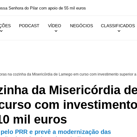
steiros integra festas dos bombeiros
IÇÕES
PODCAST
VÍDEO
NEGÓCIOS
CLASSIFICADOS
ras na cozinha da Misericórdia de Lamego em curso com investimento superior a
inha da Misericórdia d
urso com investiment
10 mil euros
a pelo PRR e prevê a modernização das