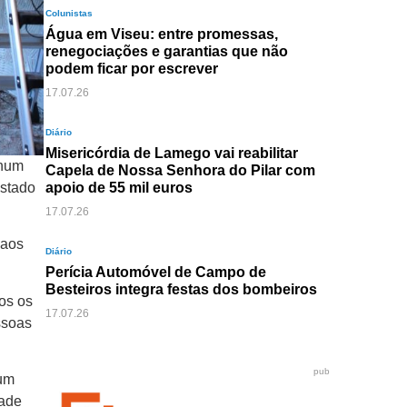
Colunistas
Água em Viseu: entre promessas,
renegociações e garantias que não
podem ficar por escrever
17.07.26
Diário
Misericórdia de Lamego vai reabilitar
 num
Capela de Nossa Senhora do Pilar com
estado
apoio de 55 mil euros
17.07.26
 aos
Diário
Perícia Automóvel de Campo de
Besteiros integra festas dos bombeiros
os os
17.07.26
ssoas
pub
 um
dade