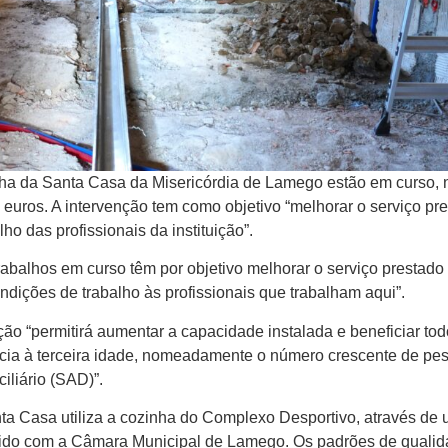
inha da Santa Casa da Misericórdia de Lamego estão em curso,
l euros. A intervenção tem como objetivo “melhorar o serviço pr
ho das profissionais da instituição”.
abalhos em curso têm por objetivo melhorar o serviço prestado
ondições de trabalho às profissionais que trabalham aqui”.
ão “permitirá aumentar a capacidade instalada e beneficiar tod
fância à terceira idade, nomeadamente o número crescente de pe
iliário (SAD)”.
nta Casa utiliza a cozinha do Complexo Desportivo, através de
cido com a Câmara Municipal de Lamego. Os padrões de quali