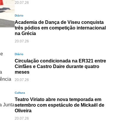
20.07.26
Diário
Academia de Dança de Viseu conquista
três pódios em competição internacional
na Grécia
20.07.26
de
Diário
Circulação condicionada na ER321 entre
Cinfães e Castro Daire durante quatro
meses
a
rência
20.07.26
Cultura
Teatro Viriato abre nova temporada em
a Junta
setembro com espetáculo de Mickaël de
Oliveira
20.07.26