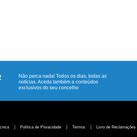
R
Não perca nada! Todos os dias, todas as
notícias. Aceda também a conteúdos
exclusivos do seu concelho
cnica
Política de Privacidade
Termos
Livro de Reclamações