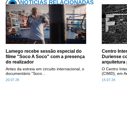
NOTÍCIAS RELACIONADAS
Lamego recebe sessão especial do
Centro Inte
filme "Soco A Soco" com a presença
Duriense c
do realizador
arquitetura
Antes da estreia em circuito internacional, o
O Centro Inte
documentário “Soco...
(CIMD), em A
20.07.26
15.07.26