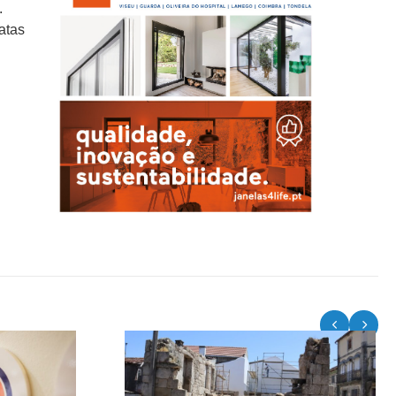
.
atas