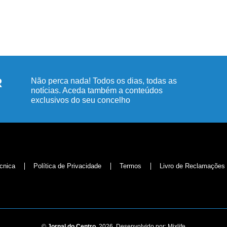
R
Não perca nada! Todos os dias, todas as
notícias. Aceda também a conteúdos
exclusivos do seu concelho
cnica
Política de Privacidade
Termos
Livro de Reclamações
©
Jornal do Centro,
2026. Desenvolvido por:
Mixlife