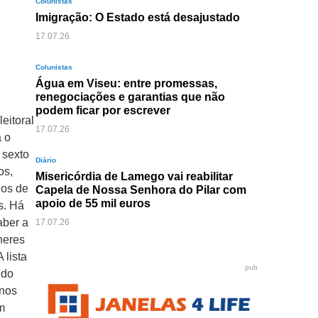
Colunistas
Imigração: O Estado está desajustado
17.07.26
Colunistas
Água em Viseu: entre promessas,
renegociações e garantias que não
podem ficar por escrever
eitoral
17.07.26
á o
 sexto
Diário
os,
Misericórdia de Lamego vai reabilitar
nos de
Capela de Nossa Senhora do Pilar com
apoio de 55 mil euros
s. Há
aber a
17.07.26
heres
 lista
pub
ido
anos
êm