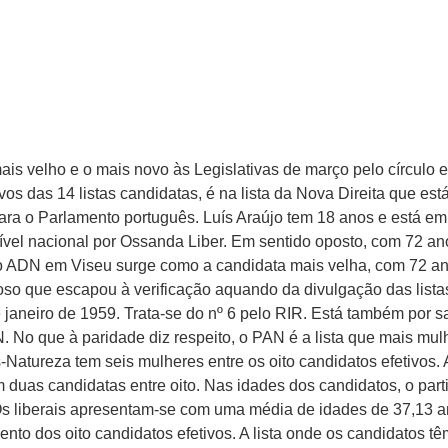
is velho e o mais novo às Legislativas de março pelo círculo el
vos das 14 listas candidatas, é na lista da Nova Direita que est
ara o Parlamento português. Luís Araújo tem 18 anos e está em
 nível nacional por Ossanda Liber. Em sentido oposto, com 72 an
o ADN em Viseu surge como a candidata mais velha, com 72 a
ioso que escapou à verificação aquando da divulgação das lista
aneiro de 1959. Trata-se do nº 6 pelo RIR. Está também por s
 No que à paridade diz respeito, o PAN é a lista que mais mul
Natureza tem seis mulheres entre os oito candidatos efetivos. A
uas candidatas entre oito. Nas idades dos candidatos, o part
. Os liberais apresentam-se com uma média de idades de 37,13 
ento dos oito candidatos efetivos. A lista onde os candidatos t