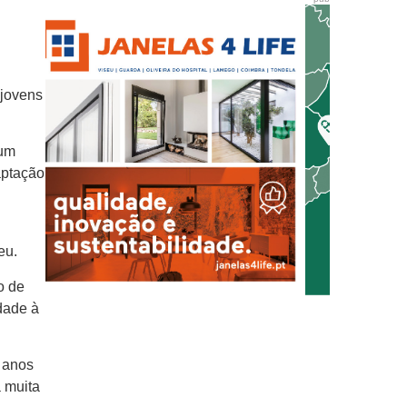
 jovens
 um
aptação
eu.
o de
idade à
 anos
á muita