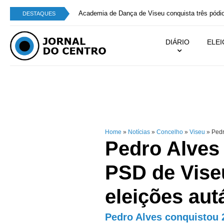
Academia de Dança de Viseu conquista três pódio
DESTAQUES
DIÁRIO
ELE
Home
»
Notícias
»
Concelho
»
Viseu
»
Pedr
Pedro Alves
PSD de Vise
eleições aut
Pedro Alves conquistou 