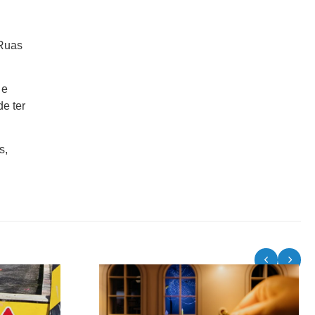
 Ruas
 e
de ter
s,