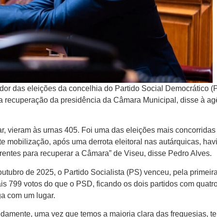
dor das eleições da concelhia do Partido Social Democrático 
á a recuperação da presidência da Câmara Municipal, disse à ag
ar, vieram às urnas 405. Foi uma das eleições mais concorridas
e mobilização, após uma derrota eleitoral nas autárquicas, hav
erentes para recuperar a Câmara” de Viseu, disse Pedro Alves.
utubro de 2025, o Partido Socialista (PS) venceu, pela primeir
s 799 votos do que o PSD, ficando os dois partidos com quatr
a com um lugar.
damente, uma vez que temos a maioria clara das freguesias, t