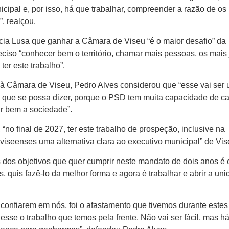
ipal e, por isso, há que trabalhar, compreender a razão de os
, realçou.
ia Lusa que ganhar a Câmara de Viseu “é o maior desafio” da
eciso “conhecer bem o território, chamar mais pessoas, os mais
ter este trabalho”.
 à Câmara de Viseu, Pedro Alves considerou que “esse vai ser
 do que se possa dizer, porque o PSD tem muita capacidade de c
ir bem a sociedade”.
“no final de 2027, ter este trabalho de prospeção, inclusive na
viseenses uma alternativa clara ao executivo municipal” de Vis
 dos objetivos que quer cumprir neste mandato de dois anos é 
es, quis fazê-lo da melhor forma e agora é trabalhar e abrir a un
onfiarem em nós, foi o afastamento que tivemos durante estes
 esse o trabalho que temos pela frente. Não vai ser fácil, mas h