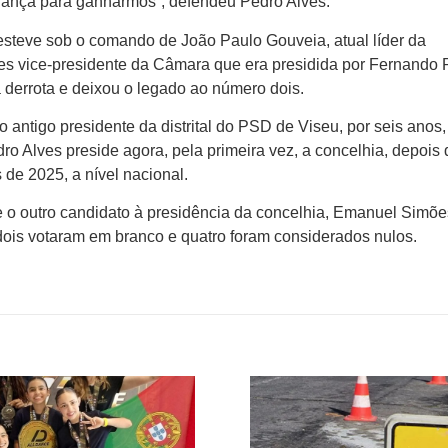
fiança para ganharmos”, defendeu Pedro Alves.
 esteve sob o comando de João Paulo Gouveia, atual líder da
ções vice-presidente da Câmara que era presidida por Fernando
derrota e deixou o legado ao número dois.
 antigo presidente da distrital do PSD de Viseu, por seis anos,
o Alves preside agora, pela primeira vez, a concelhia, depois 
de 2025, a nível nacional.
e o outro candidato à presidência da concelhia, Emanuel Simõe
dois votaram em branco e quatro foram considerados nulos.