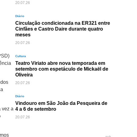
20.07.26
Diário
Circulação condicionada na ER321 entre
Cinfães e Castro Daire durante quatro
meses
20.07.26
(PSD)
Cultura
ência
Teatro Viriato abre nova temporada em
setembro com espetáculo de Mickaël de
Oliveira
 dos
20.07.26
ia
Diário
Vindouro em São João da Pesqueira de
a vez a
4 a 6 de setembro
o
20.07.26
emos
pub