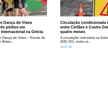
e Dança de Viseu
Circulação condicionada
rês pódios em
entre Cinfães e Castro Da
internacional na Grécia
quatro meses
e Dança de Viseu – Escola de
A circulação rodoviária na Est
 Brites...
(ER) 321, entre os...
20.07.26