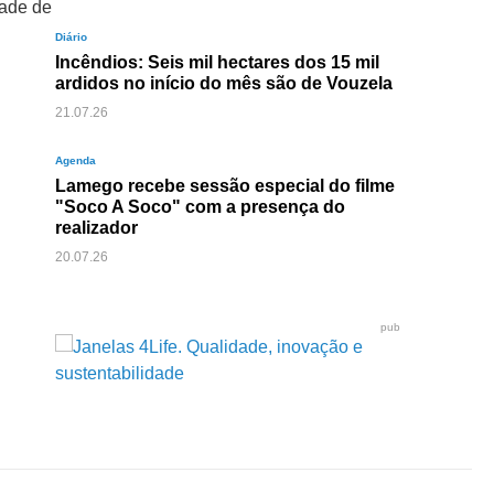
dade de
Diário
Incêndios: Seis mil hectares dos 15 mil
ardidos no início do mês são de Vouzela
e
21.07.26
Agenda
Lamego recebe sessão especial do filme
"Soco A Soco" com a presença do
realizador
20.07.26
pub