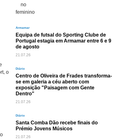
Armamar
Equipa de futsal do Sporting Clube de
Portugal estagia em Armamar entre 6 e 9
de agosto
21.07.26
e
Diário
t, o
Centro de Oliveira de Frades transforma-
se em galeria a céu aberto com
exposição "Paisagem com Gente
ó
Dentro"
21.07.26
Diário
Santa Comba Dão recebe finais do
Prémio Jovens Músicos
to
21.07.26