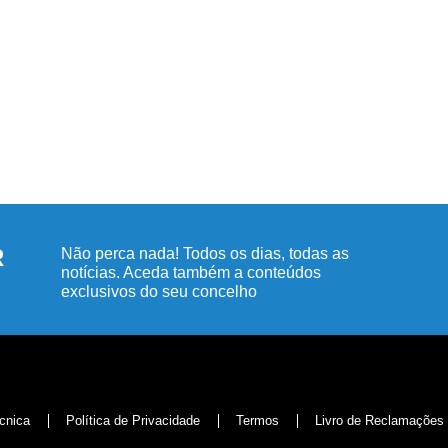
R
Não perca nada! Todos os dias, todas as
notícias. Aceda também a conteúdos
exclusivos do seu concelho
cnica
Política de Privacidade
Termos
Livro de Reclamações