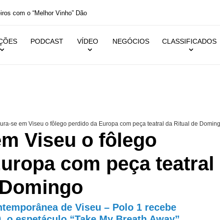
inho” Dão
IÇÕES
PODCAST
VÍDEO
NEGÓCIOS
CLASSIFICADOS
ura-se em Viseu o fôlego perdido da Europa com peça teatral da Ritual de Domin
em Viseu o fôlego
uropa com peça teatral
e Domingo
ntemporânea de Viseu – Polo 1 recebe
00, o espetáculo “Take My Breath Away”,