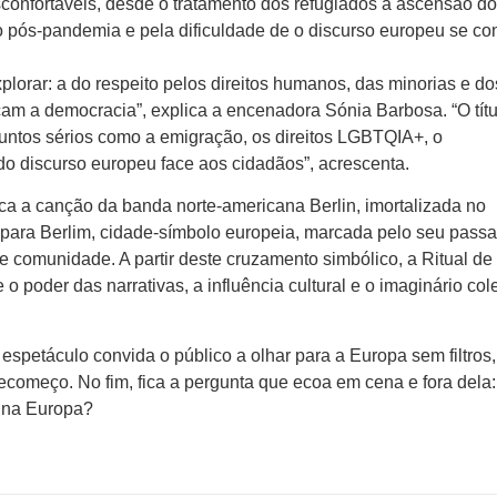
confortáveis, desde o tratamento dos refugiados à ascensão d
 pós-pandemia e pela dificuldade de o discurso europeu se co
lorar: a do respeito pelos direitos humanos, das minorias e do
 a democracia”, explica a encenadora Sónia Barbosa. “O títu
suntos sérios como a emigração, os direitos LGBTQIA+, o
o discurso europeu face aos cidadãos”, acrescenta.
a a canção da banda norte-americana Berlin, imortalizada no
para Berlim, cidade-símbolo europeia, marcada pelo seu pass
comunidade. A partir deste cruzamento simbólico, a Ritual de
 poder das narrativas, a influência cultural e o imaginário cole
espetáculo convida o público a olhar para a Europa sem filtros,
ecomeço. No fim, fica a pergunta que ecoa em cena e fora dela:
r na Europa?