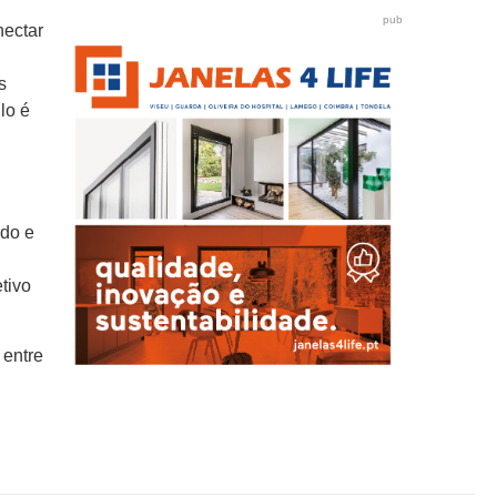
o
pub
nectar
s
lo é
ado e
tivo
 entre