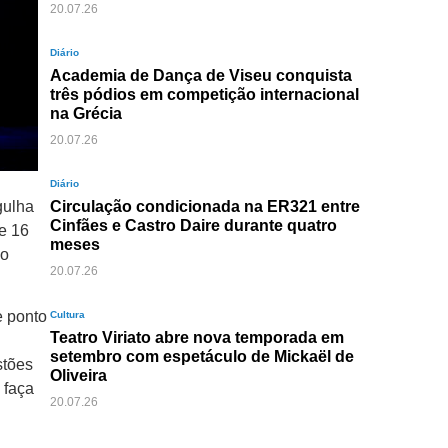
20.07.26
Diário
Academia de Dança de Viseu conquista
três pódios em competição internacional
na Grécia
20.07.26
Diário
gulha
Circulação condicionada na ER321 entre
Cinfães e Castro Daire durante quatro
e 16
meses
do
20.07.26
e ponto
Cultura
Teatro Viriato abre nova temporada em
setembro com espetáculo de Mickaël de
stões
Oliveira
 faça
20.07.26