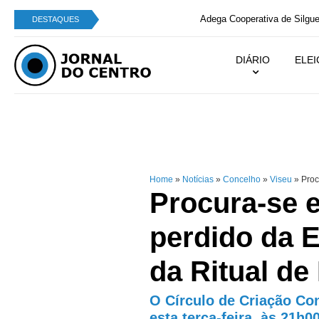
Adega Cooperativa de Silgueiros com o “Melhor V
DESTAQUES
DIÁRIO
ELE
Home
»
Notícias
»
Concelho
»
Viseu
»
Proc
Procura-se 
perdido da E
da Ritual d
O Círculo de Criação Co
esta terça-feira, às 21h