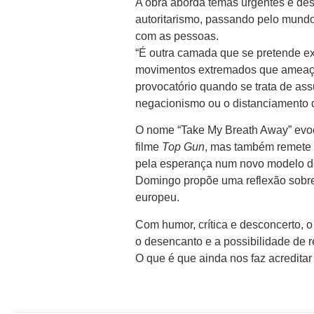
A obra aborda temas urgentes e des
autoritarismo, passando pelo mundo
com as pessoas.
“É outra camada que se pretende exp
movimentos extremados que ameaçam
provocatório quando se trata de as
negacionismo ou o distanciamento d
O nome “Take My Breath Away” evoc
filme
Top Gun
, mas também remete 
pela esperança num novo modelo de 
Domingo propõe uma reflexão sobre o
europeu.
Com humor, crítica e desconcerto, o 
o desencanto e a possibilidade de r
O que é que ainda nos faz acredita