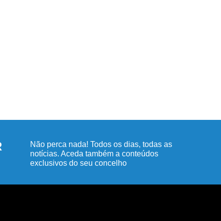
R
Não perca nada! Todos os dias, todas as
notícias. Aceda também a conteúdos
exclusivos do seu concelho