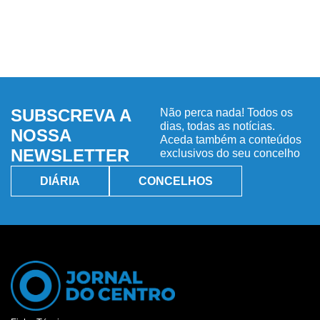
SUBSCREVA A
Não perca nada! Todos os
dias, todas as notícias.
NOSSA
Aceda também a conteúdos
NEWSLETTER
exclusivos do seu concelho
DIÁRIA
CONCELHOS