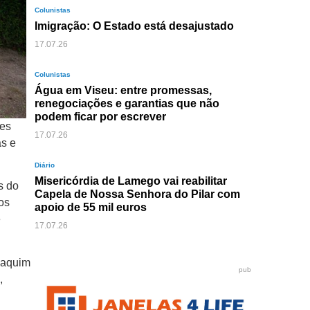
Colunistas
Imigração: O Estado está desajustado
17.07.26
Colunistas
Água em Viseu: entre promessas,
renegociações e garantias que não
podem ficar por escrever
tes
17.07.26
as e
Diário
Misericórdia de Lamego vai reabilitar
s do
Capela de Nossa Senhora do Pilar com
os
apoio de 55 mil euros
e
17.07.26
Joaquim
pub
,