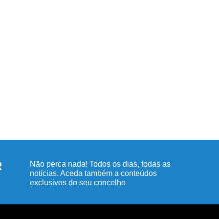
R
Não perca nada! Todos os dias, todas as
notícias. Aceda também a conteúdos
exclusivos do seu concelho