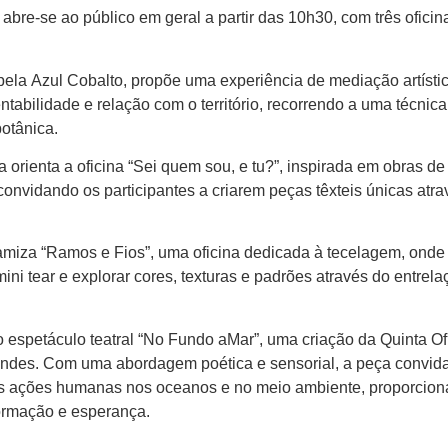
bre-se ao público em geral a partir das 10h30, com três oficin
 pela Azul Cobalto, propõe uma experiência de mediação artísti
tabilidade e relação com o território, recorrendo a uma técnica
otânica.
ienta a oficina “Sei quem sou, e tu?”, inspirada em obras de 
onvidando os participantes a criarem peças têxteis únicas atra
amiza “Ramos e Fios”, uma oficina dedicada à tecelagem, onde
mini tear e explorar cores, texturas e padrões através do entrela
espetáculo teatral “No Fundo aMar”, uma criação da Quinta Of
andes. Com uma abordagem poética e sensorial, a peça convid
 das ações humanas nos oceanos e no meio ambiente, proporcio
formação e esperança.