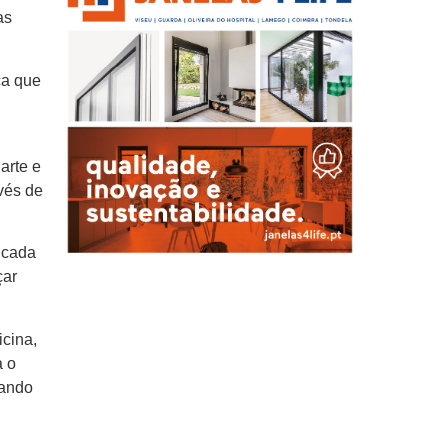
as
ca que
arte e
vés de
 cada
çar
icina,
a o
nando