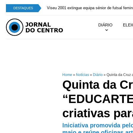
Viseu 2001 extingue equipa sénior de futsal femin
DESTAQUES
DIÁRIO
ELE
Home
»
Notícias
»
Diário
»
Quinta da Cruz a
Quinta da Cr
“EDUCARTE”
criativas par
Iniciativa promovida pel
maio e reúne oficinas ar