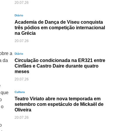
20.07.26
Diário
Academia de Dança de Viseu conquista
três pódios em competição internacional
na Grécia
20.07.26
obre a
Diário
a da
Circulação condicionada na ER321 entre
Cinfães e Castro Daire durante quatro
meses
20.07.26
e
a que
Cultura
Teatro Viriato abre nova temporada em
o
setembro com espetáculo de Mickaël de
 o
Oliveira
20.07.26
o