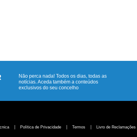
R
Não perca nada! Todos os dias, todas as
notícias. Aceda também a conteúdos
exclusivos do seu concelho
cnica
Política de Privacidade
Termos
Livro de Reclamações