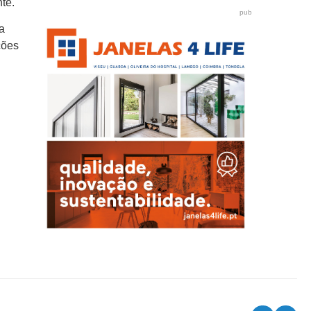
te.
pub
a
ções