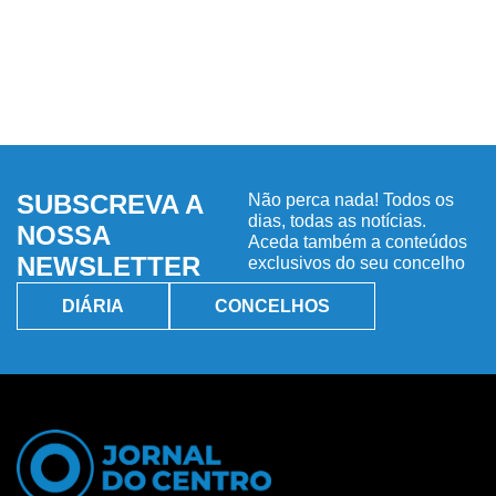
SUBSCREVA A
Não perca nada! Todos os
dias, todas as notícias.
NOSSA
Aceda também a conteúdos
NEWSLETTER
exclusivos do seu concelho
DIÁRIA
CONCELHOS