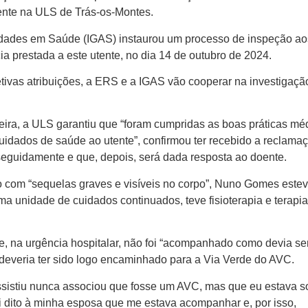
ente na ULS de Trás-os-Montes.
dades em Saúde (IGAS) instaurou um processo de inspeção ao
ia prestada a este utente, no dia 14 de outubro de 2024.
tivas atribuições, a ERS e a IGAS vão cooperar na investigaçã
ira, a ULS garantiu que “foram cumpridas as boas práticas mé
uidados de saúde ao utente”, confirmou ter recebido a reclamaç
seguidamente e que, depois, será dada resposta ao doente.
do com “sequelas graves e visíveis no corpo”, Nuno Gomes este
ma unidade de cuidados continuados, teve fisioterapia e terapi
e, na urgência hospitalar, não foi “acompanhado como devia se
 deveria ter sido logo encaminhado para a Via Verde do AVC.
sistiu nunca associou que fosse um AVC, mas que eu estava s
 foi dito à minha esposa que me estava acompanhar e, por isso,