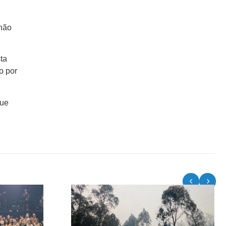
 não
ta
o por
que