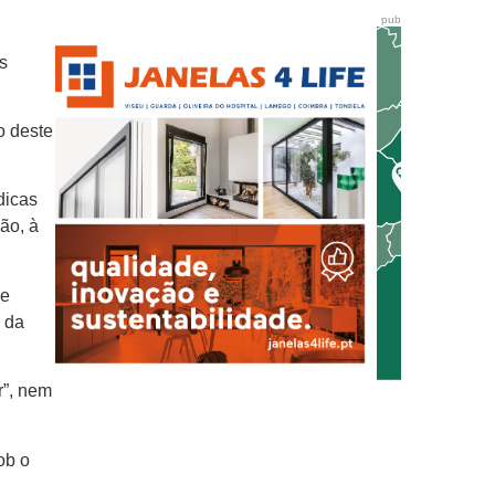
pub
s
o deste
dicas
ão, à
ve
a da
r”, nem
ob o