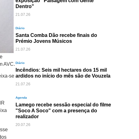
exposição "Paisagem com Gente
Dentro"
21.07.26
Diário
Santa Comba Dão recebe finais do
Prémio Jovens Músicos
21.07.26
de
Diário
um AVC.
Incêndios: Seis mil hectares dos 15 mil
ardidos no início do mês são de Vouzela
eixa-se
21.07.26
Agenda
GNR
Lamego recebe sessão especial do filme
ixa
"Soco A Soco" com a presença do
realizador
20.07.26
isse
dos