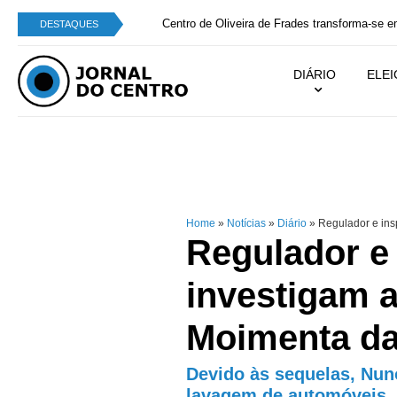
Centro de Oliveira de Frades transforma-se em g
DESTAQUES
DIÁRIO
ELE
Home
»
Notícias
»
Diário
»
Regulador e ins
Regulador e
investigam a
Moimenta da
Devido às sequelas, Nun
lavagem de automóveis, 