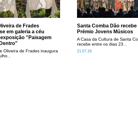
liveira de Frades
Santa Comba Dão recebe f
se em galeria a céu
Prémio Jovens Músicos
 exposição "Paisagem
A Casa da Cultura de Santa 
Dentro"
recebe entre os dias 23...
e Oliveira de Frades inaugura
21.07.26
ulho...