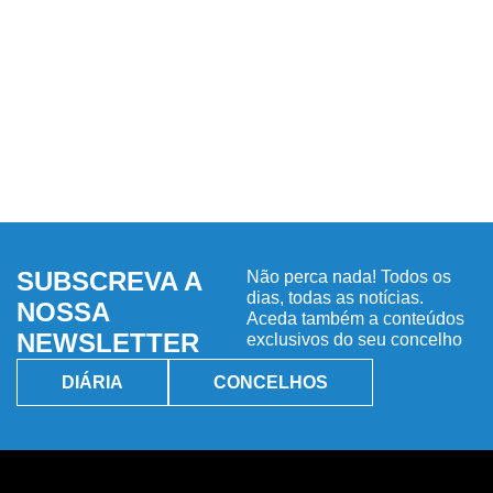
SUBSCREVA A
Não perca nada! Todos os
dias, todas as notícias.
NOSSA
Aceda também a conteúdos
NEWSLETTER
exclusivos do seu concelho
DIÁRIA
CONCELHOS