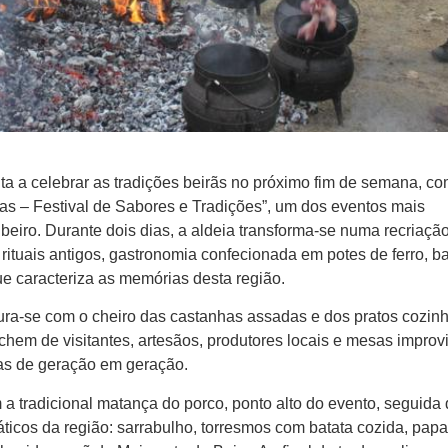
ta a celebrar as tradições beirãs no próximo fim de semana, co
ias – Festival de Sabores e Tradições”, um dos eventos mais
Ribeiro. Durante dois dias, a aldeia transforma-se numa recriaçã
rituais antigos, gastronomia confecionada em potes de ferro, ba
ue caracteriza as memórias desta região.
stura-se com o cheiro das castanhas assadas e dos pratos cozin
chem de visitantes, artesãos, produtores locais e mesas impro
das de geração em geração.
a tradicional matança do porco, ponto alto do evento, seguida
ticos da região: sarrabulho, torresmos com batata cozida, pap