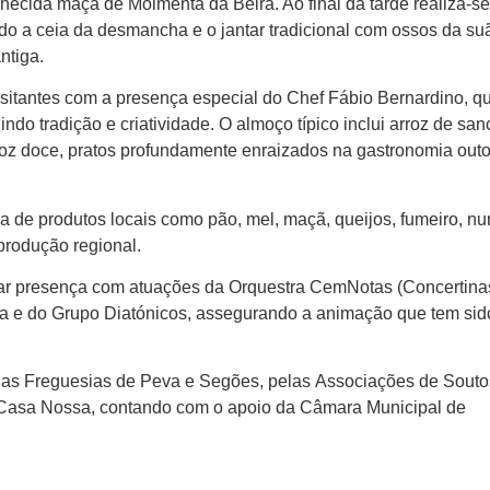
hecida maçã de Moimenta da Beira. Ao final da tarde realiza-s
o a ceia da desmancha e o jantar tradicional com ossos da su
ntiga.
sitantes com a presença especial do Chef Fábio Bernardino, qu
indo tradição e criatividade. O almoço típico inclui arroz de sa
arroz doce, pratos profundamente enraizados na gastronomia out
da de produtos locais como pão, mel, maçã, queijos, fumeiro, n
rodução regional.
ar presença com atuações da Orquestra CemNotas (Concertinas
ra e do Grupo Diatónicos, assegurando a animação que tem sid
das Freguesias de Peva e Segões, pelas Associações de Souto
 Casa Nossa, contando com o apoio da Câmara Municipal de