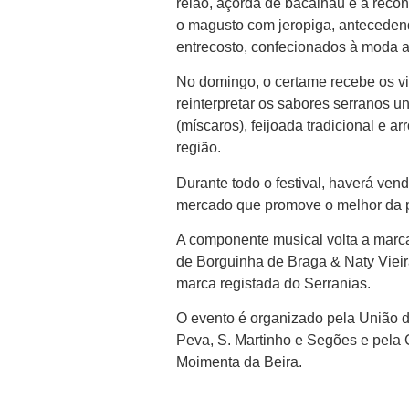
relão, açorda de bacalhau e a recon
o magusto com jeropiga, antecedend
entrecosto, confecionados à moda a
No domingo, o certame recebe os vi
reinterpretar os sabores serranos un
(míscaros), feijoada tradicional e 
região.
Durante todo o festival, haverá ven
mercado que promove o melhor da p
A componente musical volta a marc
de Borguinha de Braga & Naty Viei
marca registada do Serranias.
O evento é organizado pela União 
Peva, S. Martinho e Segões e pela
Moimenta da Beira.