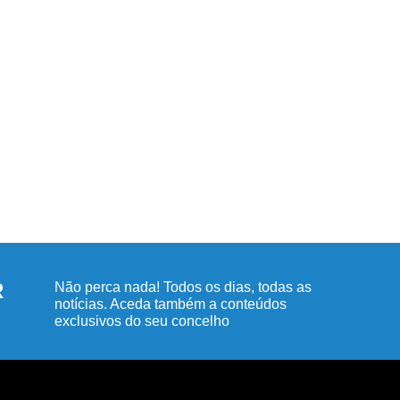
R
Não perca nada! Todos os dias, todas as
notícias. Aceda também a conteúdos
exclusivos do seu concelho