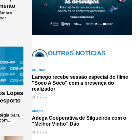
imento
Câmara
 por
OUTRAS NOTÍCIAS
AGENDA
Lamego recebe sessão especial do filme
"Soco A Soco" com a presença do
realizador
los Lopes
20.07.26
desporto
DIÁRIO
tégia para
Adega Cooperativa de Silgueiros com o
com...
“Melhor Vinho” Dão
20.07.26