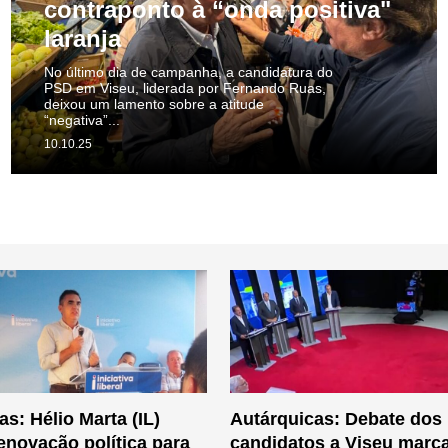
contraponto à “onda positiva"
laranja
No último dia de campanha, a candidatura do
PSD em Viseu, liderada por Fernando Ruas,
deixou um lamento sobre a atitude
“negativa”...
10.10.25
s: Hélio Marta (IL)
Autárquicas: Debate dos
enovação política para
candidatos a Viseu marc