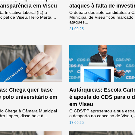
transparência em Viseu
ataques à falta de invest
 Iniciativa Liberal (IL) à
O debate dos sete candidatos à 
pal de Viseu, Hélio Marta,...
Municipal de Viseu ficou marcado
ataques...
21.09.25
as: Chega quer base
Autárquicas: Escola Car
e polo universitário em
é aposta do CDS para o 
em Viseu
do Chega à Câmara Municipal
O CDS/PP apresentou a sua estra
ro Lopes, disse hoje à...
o desporto no concelho de Viseu, 
17.09.25