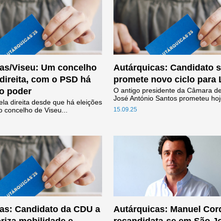
as/Viseu: Um concelho
Autárquicas: Candidato s
direita, com o PSD há
promete novo ciclo par
o poder
O antigo presidente da Câmara 
José António Santos prometeu hoje 
la direita desde que há eleições
o concelho de Viseu...
15.09.25
as: Candidato da CDU a
Autárquicas: Manuel Cor