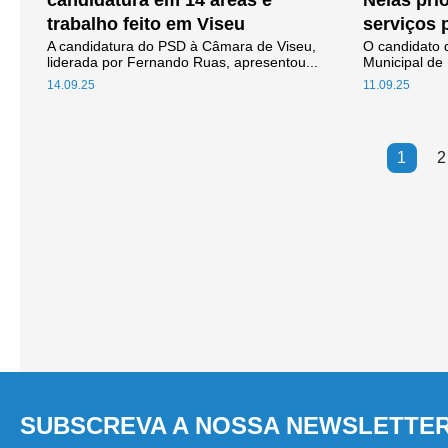
candidatura em 14 áreas e
Nelas pri
trabalho feito em Viseu
serviços 
A candidatura do PSD à Câmara de Viseu,
O candidato
liderada por Fernando Ruas, apresentou...
Municipal de 
14.09.25
11.09.25
1
2
SUBSCREVA A NOSSA NEWSLETTE