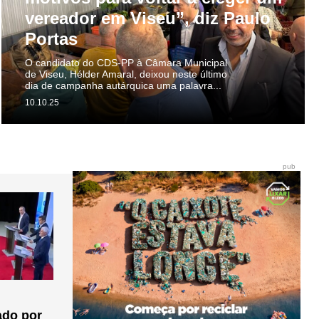
vereador em Viseu”, diz Paulo
Portas
O candidato do CDS-PP à Câmara Municipal
de Viseu, Hélder Amaral, deixou neste último
dia de campanha autárquica uma palavra...
10.10.25
pub
ado por