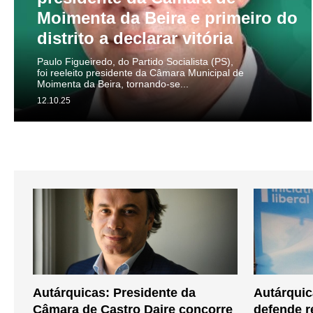
Moimenta da Beira e primeiro do
distrito a declarar vitória
Paulo Figueiredo, do Partido Socialista (PS),
foi reeleito presidente da Câmara Municipal de
Moimenta da Beira, tornando-se...
12.10.25
Autárquicas: Presidente da
Autárquica
Câmara de Castro Daire concorre
defende r