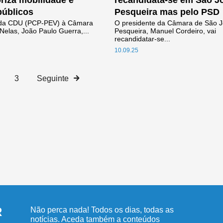
oriza mobilidade e
recandidata-se em São J
públicos
Pesqueira mas pelo PSD
 da CDU (PCP-PEV) à Câmara
O presidente da Câmara de São 
Nelas, João Paulo Guerra,...
Pesqueira, Manuel Cordeiro, vai
recandidatar-se...
10.09.25
3
Seguinte
R
Não perca nada! Todos os dias, todas as
notícias. Aceda também a conteúdos