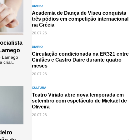
DIÁRIO
Academia de Dança de Viseu conquista
três pódios em competição internacional
na Grécia
20.07.26
ocialista
DIÁRIO
a Lamego
Circulação condicionada na ER321 entre
de Lamego
Cinfães e Castro Daire durante quatro
criar...
meses
20.07.26
CULTURA
Teatro Viriato abre nova temporada em
setembro com espetáculo de Mickaël de
Oliveira
20.07.26
deiro