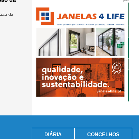
oão da
pub
João da
DIÁRIA
CONCELHOS