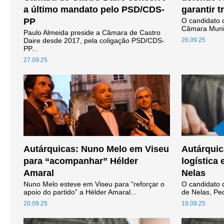
a último mandato pelo PSD/CDS-
garantir 
PP
O candidato da
Câmara Munici
Paulo Almeida preside a Câmara de Castro
Daire desde 2017, pela coligação PSD/CDS-
26.09.25
PP...
27.09.25
Autárquicas: Nuno Melo em Viseu
Autárquic
para “acompanhar” Hélder
logística 
Amaral
Nelas
Nuno Melo esteve em Viseu para “reforçar o
O candidato 
apoio do partido” a Hélder Amaral...
de Nelas, Ped
20.09.25
18.09.25