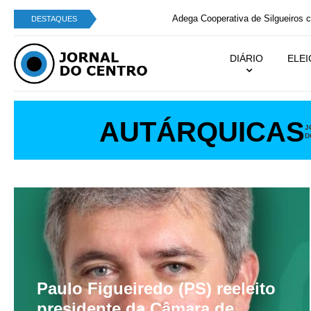
Adega Cooperativa de Silgueiros com o “Melhor V
DESTAQUES
DIÁRIO
ELE
AUTÁRQUICAS
J
D
Paulo Figueiredo (PS) reeleito
presidente da Câmara de