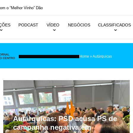
inho” Dão
IÇÕES
PODCAST
VÍDEO
NEGÓCIOS
CLASSIFICADOS
ORNAL
Home
»
Autárquicas
O CENTRO
Autárquicas: PSD acusa PS de
campanha negativa em