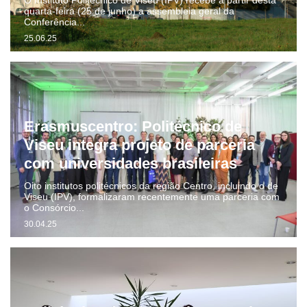
O Instituto Politécnico de Viseu (IPV) recebe a partir desta
quarta-feira (25 de junho) a assembleia geral da
Conferência...
25.06.25
Erasmuscentro: Politécnico de
Viseu integra projeto de parceria
com universidades brasileiras
Oito institutos politécnicos da região Centro, incluindo o de
Viseu (IPV), formalizaram recentemente uma parceria com
o Consórcio...
30.04.25