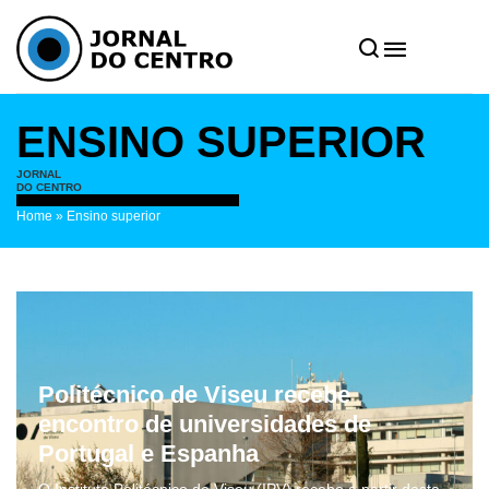
ENSINO SUPERIOR
JORNAL
DO CENTRO
Home
»
Ensino superior
Politécnico de Viseu recebe
encontro de universidades de
Portugal e Espanha