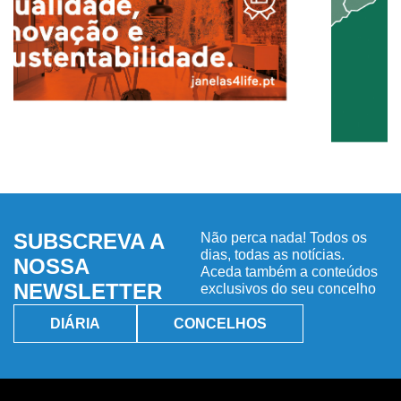
SUBSCREVA A
Não perca nada! Todos os
dias, todas as notícias.
NOSSA
Aceda também a conteúdos
NEWSLETTER
exclusivos do seu concelho
DIÁRIA
CONCELHOS