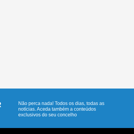
R
Não perca nada! Todos os dias, todas as
notícias. Aceda também a conteúdos
exclusivos do seu concelho