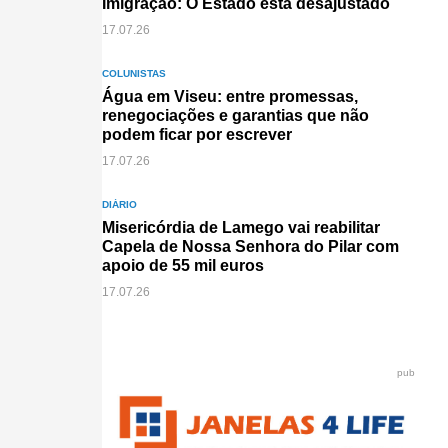
Imigração: O Estado está desajustado
17.07.26
COLUNISTAS
Água em Viseu: entre promessas,
renegociações e garantias que não
podem ficar por escrever
17.07.26
DIÁRIO
Misericórdia de Lamego vai reabilitar
Capela de Nossa Senhora do Pilar com
apoio de 55 mil euros
17.07.26
pub