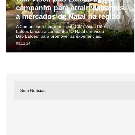
campanha para atrair visitantes
a mercados de Natal na região
A Comunidade Intermunicipal (CIM) Viseu Dão
Lafões lançou a campanha “O Natal em Viseu
Dão Lafões” para promover as experiências...
03.12.24
Sem Notícias