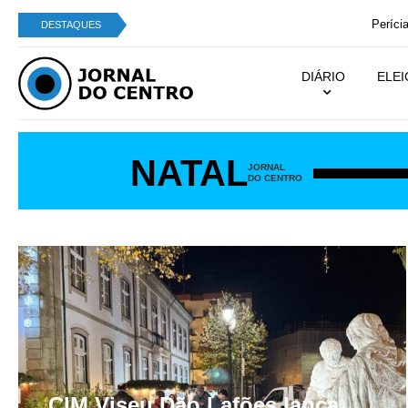
Perícia Automóvel de Campo de Besteiros integra
DESTAQUES
DIÁRIO
ELE
NATAL
JORNAL
DO CENTRO
CIM Viseu Dão Lafões lança