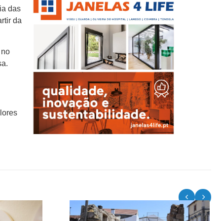
ia das
tir da
 no
sa.
lores