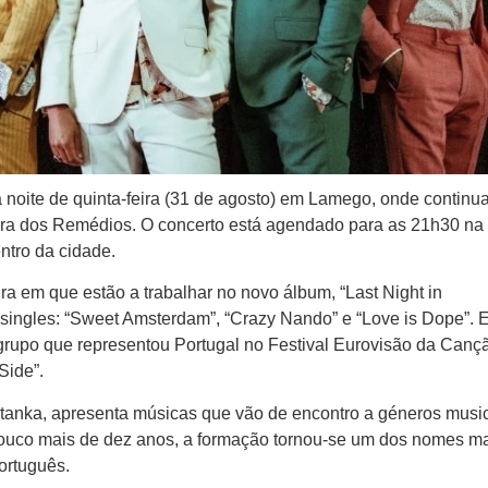
noite de quinta-feira (31 de agosto) em Lamego, onde continu
ra dos Remédios. O concerto está agendado para as 21h30 na
ntro da cidade.
 em que estão a trabalhar no novo álbum, “Last Night in
 singles: “Sweet Amsterdam”, “Crazy Nando” e “Love is Dope”. E
o grupo que representou Portugal no Festival Eurovisão da Can
Side”.
tanka, apresenta músicas que vão de encontro a géneros musi
pouco mais de dez anos, a formação tornou-se um dos nomes m
ortuguês.