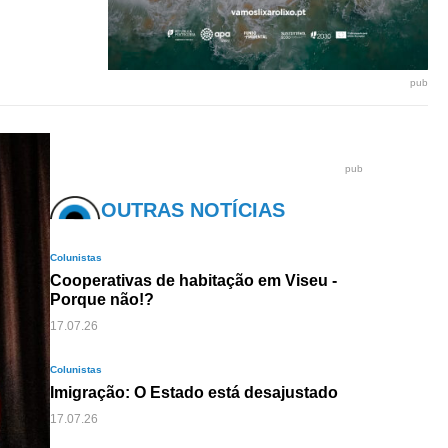
pub
pub
OUTRAS NOTÍCIAS
Colunistas
Cooperativas de habitação em Viseu -
Porque não!?
17.07.26
Colunistas
Imigração: O Estado está desajustado
17.07.26