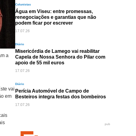
Colunistas
Água em Viseu: entre promessas,
renegociações e garantias que não
podem ficar por escrever
17.07.26
Diário
Misericórdia de Lamego vai reabilitar
am a
Capela de Nossa Senhora do Pilar com
apoio de 55 mil euros
17.07.26
Diário
ste vai
Perícia Automóvel de Campo de
ção em
Besteiros integra festas dos bombeiros
17.07.26
cais
ais
pub