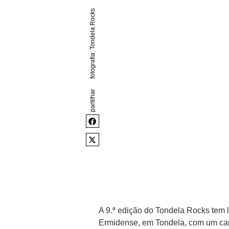
fotografia: Tondela Rocks
partilhar
A 9.ª edição do Tondela Rocks tem l
Ermidense, em Tondela, com um cart