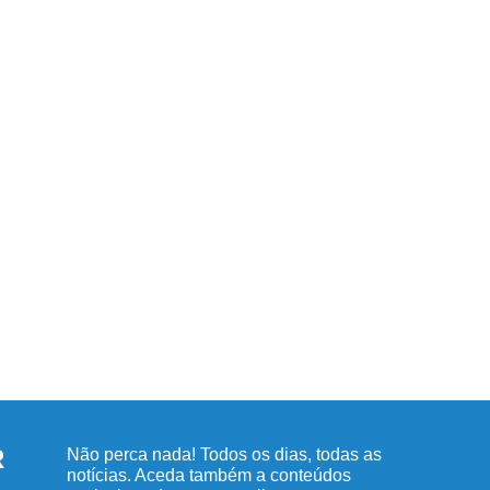
R
Não perca nada! Todos os dias, todas as
notícias. Aceda também a conteúdos