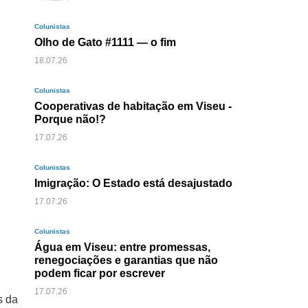
Colunistas
Olho de Gato #1111 — o fim
18.07.26
Colunistas
Cooperativas de habitação em Viseu -
Porque não!?
17.07.26
Colunistas
Imigração: O Estado está desajustado
17.07.26
Colunistas
Água em Viseu: entre promessas,
renegociações e garantias que não
podem ficar por escrever
17.07.26
s da