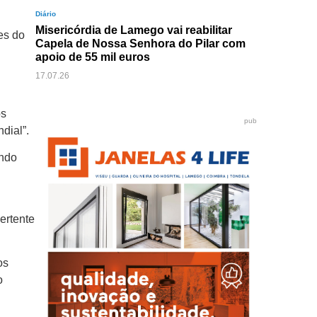
Diário
Misericórdia de Lamego vai reabilitar
es do
Capela de Nossa Senhora do Pilar com
apoio de 55 mil euros
17.07.26
os
pub
ndial”.
endo
ertente
os
o