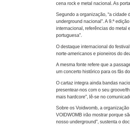
cena rock e metal nacional. As port
Segundo a organização, “a cidade d
underground nacional”. A 9.ª ediç
internacional, referências do metal
portuguesa”.
O destaque internacional do festiva
norte-americanos e pioneiros do de
A mesma fonte refere que a passag
um concerto histórico para os fãs do
O cartaz integra ainda bandas nac
presentear-nos com o seu groove/
mais hardcore”, lê-se no comunica
Sobre os Voidwomb, a organização a
VOIDWOMB irão mostrar porque são 
nosso underground”, sustenta o do