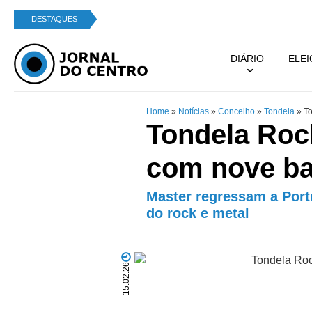
DESTAQUES
DIÁRIO
ELE
Home
»
Notícias
»
Concelho
»
Tondela
»
To
Tondela Roc
com nove ba
Master regressam a Port
do rock e metal
15.02.26