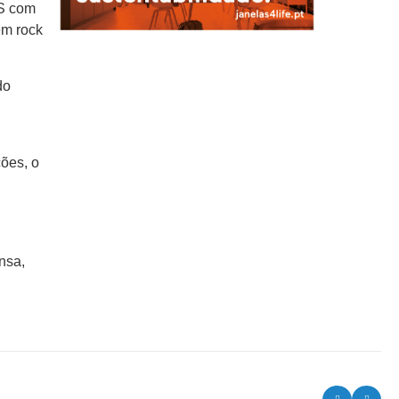
S com
em rock
do
ões, o
nsa,