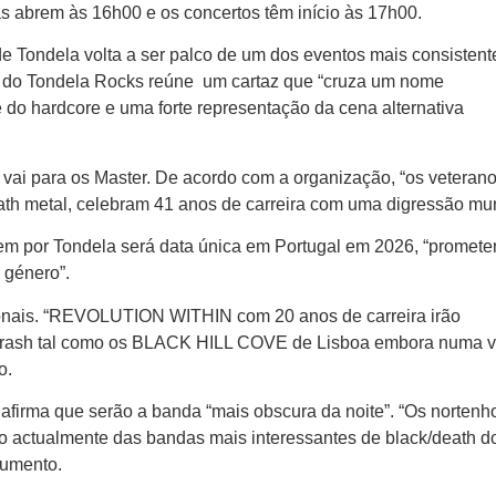
as abrem às 16h00 e os concertos têm início às 17h00.
e Tondela volta a ser palco de um dos eventos mais consistent
ão do Tondela Rocks reúne um cartaz que “cruza um nome
 e do hardcore e uma forte representação da cena alternativa
l vai para os Master. De acordo com a organização, “os veteran
ath metal, celebram 41 anos de carreira com uma digressão mu
em por Tondela será data única em Portugal em 2026, “promet
 género”.
ionais. “REVOLUTION WITHIN com 20 anos de carreira irão
thrash tal como os BLACK HILL COVE de Lisboa embora numa v
do.
firma que serão a banda “mais obscura da noite”. “Os nortenh
actualmente das bandas mais interessantes de black/death d
cumento.