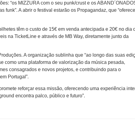
ações: “os MIZZURA com o seu punk/crust e os ABAND´ONADO
s funk”. A abrir o festival estarão os Propagandaz, que “oferec
ilhetes têm o custo de 15€ em venda antecipada e 20€ no dia 
eis na TicketLine e através de MB Way, diretamente junto da
roduções. A organização sublinha que “ao longo das suas ediç
-se como uma plataforma de valorização da música pesada,
es consagrados e novos projetos, e contribuindo para o
 em Portugal”.
 promete reforçar essa missão, oferecendo uma experiência inte
round encontra palco, público e futuro”.