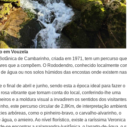
o em Vouzela
Botânica de Cambarinho, criada em 1971, tem um percurso qu
ctares que a compõem. O Rododendro, conhecido localmente co
s de água ou nos solos húmidos das encostas onde existem na
 o final de abril e junho, sendo esta a época ideal para fazer o
 rosa vibrante que tomam conta do local, conferindo-lhe uma
eiros e a moldura visual a invadirem os sentidos dos visitantes
o, este percurso circular de 2,8Km, de interpretação ambienta
ies arbóreas, como o pinheiro-bravo, o carvalho-alvarinho, o
 água, o amieiro. Ao nível florístico, existe a raríssima Veronica
ode-se encontrar a salamandra-lusitânica, o lagarto-de-água, o 