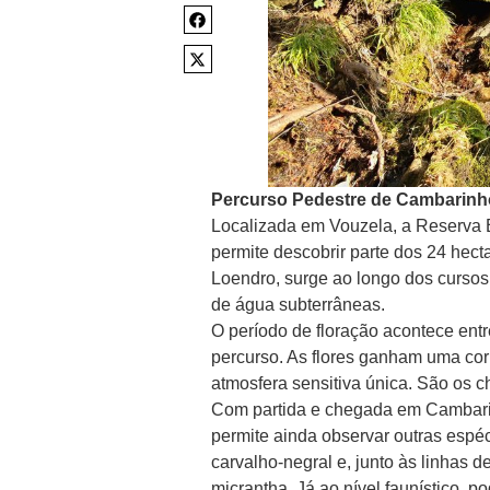
Percurso Pedestre de Cambarinh
Localizada em Vouzela, a Reserva 
permite descobrir parte dos 24 he
Loendro, surge ao longo dos curso
de água subterrâneas.
O período de floração acontece entre
percurso. As flores ganham uma cor
atmosfera sensitiva única. São os ch
Com partida e chegada em Cambarinh
permite ainda observar outras espéc
carvalho-negral e, junto às linhas de
micrantha. Já ao nível faunístico, p