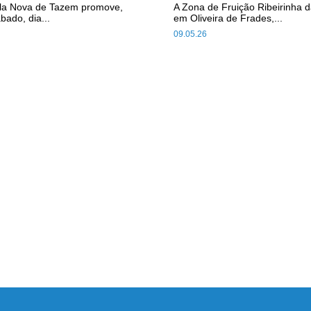
ila Nova de Tazem promove,
A Zona de Fruição Ribeirinha d
bado, dia...
em Oliveira de Frades,...
09.05.26