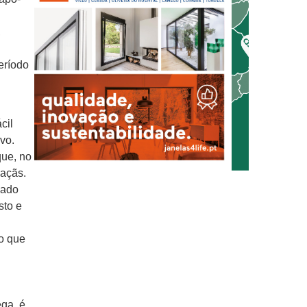
,
eríodo
cil
ivo.
que, no
Maçãs.
nado
sto e
o que
ega, é