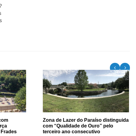
?
s
s
 com
Zona de Lazer do Paraíso distinguida
rça
com “Qualidade de Ouro” pelo
e Frades
terceiro ano consecutivo