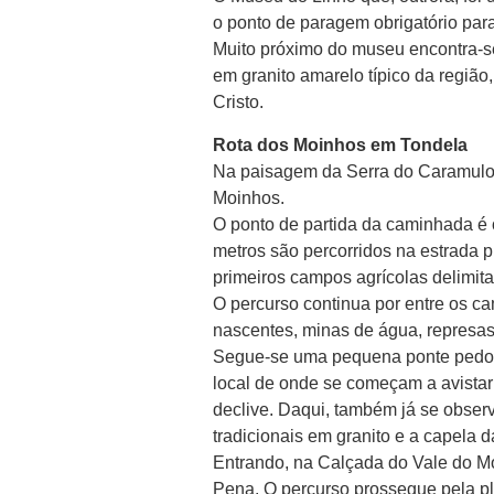
o ponto de paragem obrigatório para
Muito próximo do museu encontra-se
em granito amarelo típico da região,
Cristo.
Rota dos Moinhos em Tondela
Na paisagem da Serra do Caramulo 
Moinhos.
O ponto de partida da caminhada é 
metros são percorridos na estrada pr
primeiros campos agrícolas delimit
O percurso continua por entre os ca
nascentes, minas de água, represas 
Segue-se uma pequena ponte pedona
local de onde se começam a avista
declive. Daqui, também já se obser
tradicionais em granito e a capela d
Entrando, na Calçada do Vale do Mo
Pena. O percurso prossegue pela p