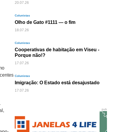
20.07.26
Colunistas
Olho de Gato #1111 — o fim
18.07.26
Colunistas
Cooperativas de habitação em Viseu -
Porque não!?
e
17.07.26
mo
scentes
Colunistas
Imigração: O Estado está desajustado
17.07.26
.
pub
l,
sapo-