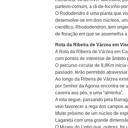
parteiro-comum, a rã-de-focinho-pon
O Rododendro é uma planta que viv
desenvolve-se em dois núcleos, um
científico, Rhododendron, tem orige
de floração em que se assemelha a
Rota da Ribeira de Várzea em Vis
A Rota da Ribeira de Várzea em Cal
com pontos de interesse de âmbito pa
O percurso circular de 8,8Km inicia
passado, terão permitido atravessa
Ao longo da Ribeira de Várzea exi
por Senhor da Agonia encontra-se
caveira aos pés, e uma “alminha”.
A rota segue, passando pela Barrag
veio favorecer a rega dos campos a
Muito próximo de um núcleo de espi
Lagareta com uma grande dimensão q
O Museu do Linho que, outrora, foi 