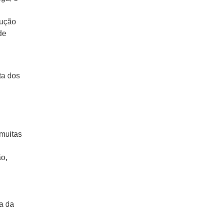
rução
de
ta dos
 muitas
ão,
s
a da