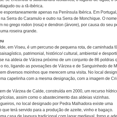
tiagudo ou a rã-ibérica.
e espontaneamente apenas na Península Ibérica. Em Portugal
 na Serra do Caramulo e outro na Serra de Monchique. O nome
m no grego rodon (rosa) e dendron (árvore), por causa do seu p
 uma roseira grande.
eu
de, em Viseu, é um percurso de pequena rota, de caminhada fá
isagístico, patrimonial, histórico/ cultural, ambiental e desport
-se na aldeia de Várzea próximo de um conjunto de 86 poldras 
r o rio, ligando as povoações de Várzea e de Sanguinhedo de 
stem diversos moinhos que merecem uma visita. No local desig
 uma capelinha com a mesma designação, com a imagem de Cri
em de Várzea de Calde, construída em 2000, um recurso hídric
grícolas, assim como o abastecimento das aldeias vizinhas.
gueiros, no local designado por Pedra Malhadora existe uma
ue terá servido para a produção de azeite, vinho e bagaço.
uma casa de lavoura tradicional com lagar medieval, forno e ad