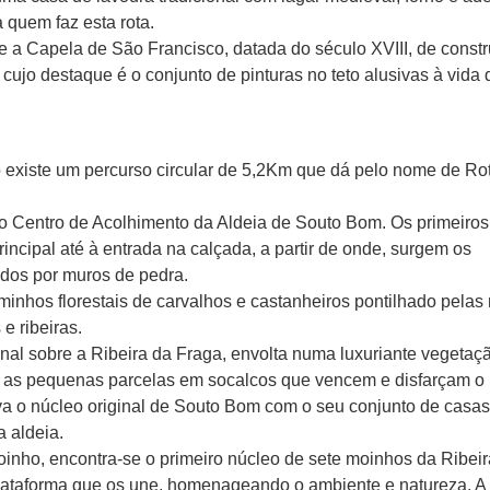
 quem faz esta rota.
 a Capela de São Francisco, datada do século XVIII, de const
 cujo destaque é o conjunto de pinturas no teto alusivas à vida 
existe um percurso circular de 5,2Km que dá pelo nome de Ro
o Centro de Acolhimento da Aldeia de Souto Bom. Os primeiros
incipal até à entrada na calçada, a partir de onde, surgem os
ados por muros de pedra.
minhos florestais de carvalhos e castanheiros pontilhado pelas
e ribeiras.
l sobre a Ribeira da Fraga, envolta numa luxuriante vegetaç
r as pequenas parcelas em socalcos que vencem e disfarçam o
va o núcleo original de Souto Bom com o seu conjunto de casa
a aldeia.
inho, encontra-se o primeiro núcleo de sete moinhos da Ribeir
lataforma que os une, homenageando o ambiente e natureza. A