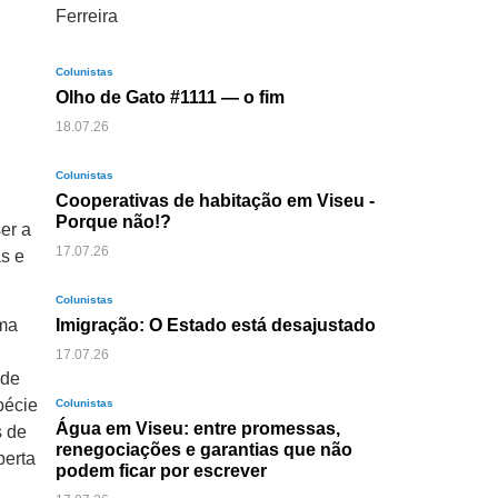
Colunistas
Olho de Gato #1111 — o fim
18.07.26
Colunistas
Cooperativas de habitação em Viseu -
Porque não!?
er a
17.07.26
as e
Colunistas
Imigração: O Estado está desajustado
uma
17.07.26
 de
pécie
Colunistas
Água em Viseu: entre promessas,
s de
renegociações e garantias que não
berta
podem ficar por escrever