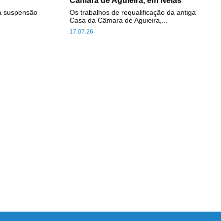
Câmara de Aguieira, em Nelas
a suspensão
Os trabalhos de requalificação da antiga
Casa da Câmara de Aguieira,...
17.07.26