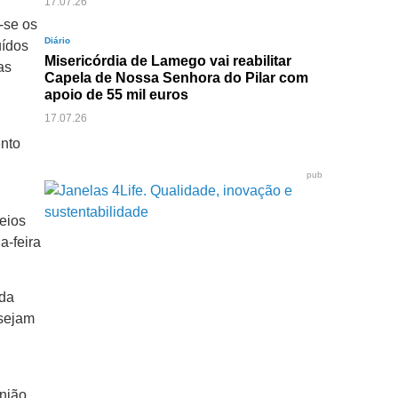
17.07.26
-se os
Diário
uídos
Misericórdia de Lamego vai reabilitar
as
Capela de Nossa Senhora do Pilar com
apoio de 55 mil euros
17.07.26
nto
o
pub
eios
a-feira
 da
 sejam
União