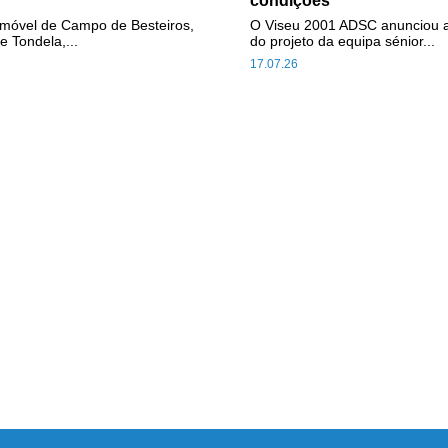
condições
omóvel de Campo de Besteiros,
O Viseu 2001 ADSC anunciou 
e Tondela,...
do projeto da equipa sénior...
17.07.26