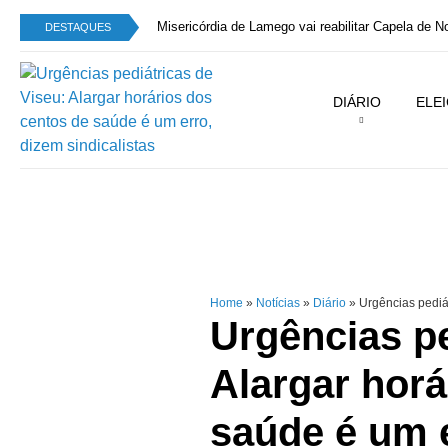
Misericórdia de Lamego vai reabilitar Capela de 
DESTAQUES
DIÁRIO
ELE
Home
»
Notícias
»
Diário
»
Urgências pediát
Urgências pe
Alargar horá
saúde é um e