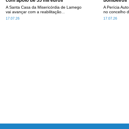
com apoio de 55 mil euros
bombeiros
A Santa Casa da Misericórdia de Lamego
A Perícia Aut
vai avançar com a reabilitação...
no concelho d
17.07.26
17.07.26