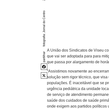
fotografia: Jornal do Centro
A União dos Sindicatos de Viseu co
partilhar
que vai ser adoptada para para miti
que passa por alargamento de horár
“Assistimos novamente ao encerram
solução sem rigor técnico, que vis
populações. É inaceitável que se pr
urgência pediátrica da unidade loc
de serviço de atendimento permanen
saúde dos cuidados de saúde primári
onde exigem aos partidos políticos