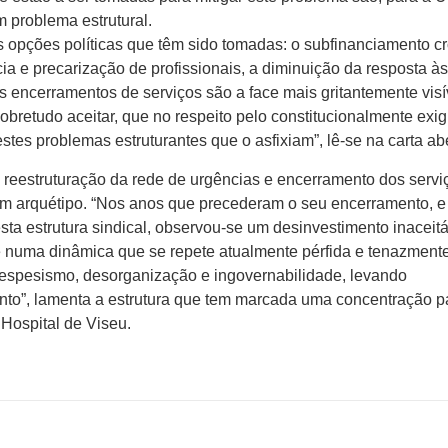
 problema estrutural.
 opções políticas que têm sido tomadas: o subfinanciamento c
a e precarização de profissionais, a diminuição da resposta à
 encerramentos de serviços são a face mais gritantemente visí
retudo aceitar, que no respeito pelo constitucionalmente exig
es problemas estruturantes que o asfixiam”, lê-se na carta abe
e reestruturação da rede de urgências e encerramento dos servi
m arquétipo. “Nos anos que precederam o seu encerramento, e
sta estrutura sindical, observou-se um desinvestimento inaceit
 numa dinâmica que se repete atualmente pérfida e tenazmente
despesismo, desorganização e ingovernabilidade, levando
nto”, lamenta a estrutura que tem marcada uma concentração p
 Hospital de Viseu.