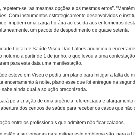
ta, repetem-se “as mesmas opções e os mesmos erros”. “Mantém
es. Com instrumentos estrategicamente desenvolvidos e instit
saúde, impõem uma carga horária acrescida aos enfermeiros dest
ultaneamente, um pacote de despedimento de quase setenta
nidade Local de Saúde Viseu Dão Lafões anunciou o encerrame
o noturno a partir de 1 de junho, o que levou a uma contestaçã
aram para esta data uma manifestação.
úde esteve em Viseu e pediu um plano para mitigar a falta de m
 encerramento à noite, plano esse que foi entregue na segund
e sabe ainda qual a solução preconizada.
ará pela criação de uma urgência referenciada e alargamento
a abertura dos centros de saúde para receber os casos que não
tação entre os profissionais que admitem não ficar calados.
e estão a ser tomadas para mitigar este problema são, para a 