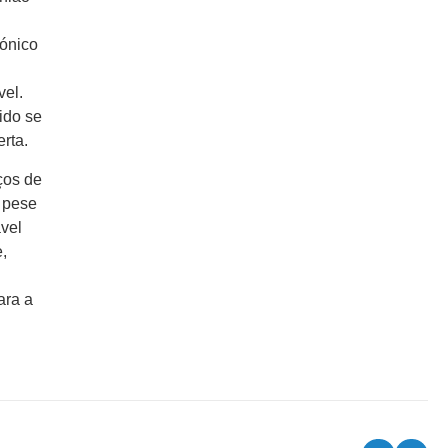
rónico
s
vel.
ido se
rta.
ços de
 pese
ável
,
ara a